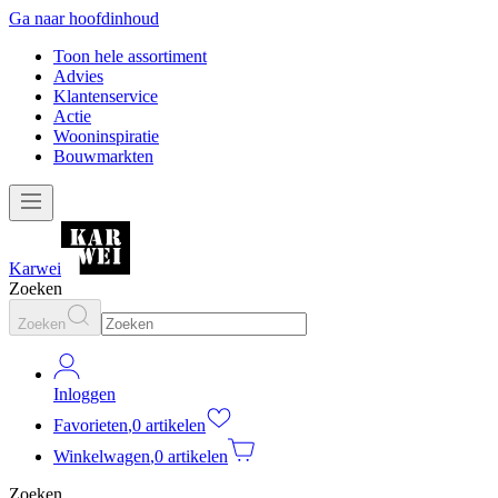
Ga naar hoofdinhoud
Toon hele assortiment
Advies
Klantenservice
Actie
Wooninspiratie
Bouwmarkten
Karwei
Zoeken
Zoeken
Inloggen
Favorieten
,
0 artikelen
Winkelwagen
,
0 artikelen
Zoeken