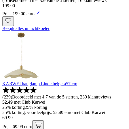
(
16
)
Beoordeeld met 3.9 van de 5 sterren, 16 klantreviews
199
.
00
Prijs: 199.00 euro
Bekijk alles in luchtkoeler
KARWEI hanglamp Linde beige ø57 cm
(
239
)
Beoordeeld met 4.7 van de 5 sterren, 239 klantreviews
52.49
met Club Karwei
25% korting
25% korting
25% korting, voordeelprijs: 52.49 euro met Club Karwei
69
.
99
Prijs: 69.99 euro