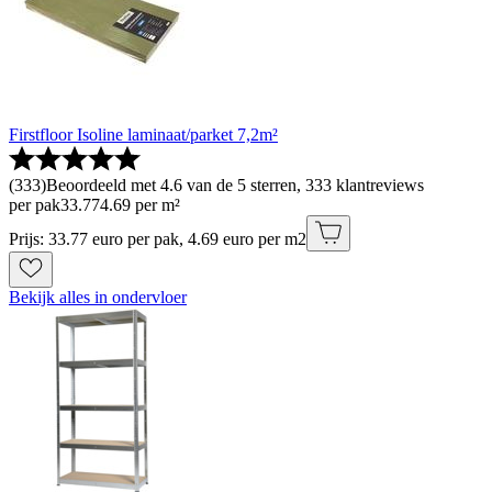
Firstfloor Isoline laminaat/parket 7,2m²
(
333
)
Beoordeeld met 4.6 van de 5 sterren, 333 klantreviews
per pak
33
.
77
4.69 per m²
Prijs: 33.77 euro per pak, 4.69 euro per m2
Bekijk alles in ondervloer