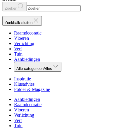
Zoeken
Zoekbalk sluiten
Raamdecoratie
Vloeren
Verlichting
Verf
Tuin
Aanbiedingen
Alle categorieën
Alles
Inspiratie
Klusadvies
Folder & Magazine
Aanbiedingen
Raamdecoratie
Vloeren
Verlichting
Verf
Tuin