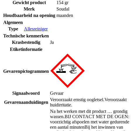
Gewicht product
154 gr
Merk
Soudal
Houdbaarheid na opening
maanden
Algemeen
Type
Allesreiniger
Technische kenmerken
Krasbestendig
Ja
Etiketinformatie
Gevarenpictogrammen
Signaalwoord
Gevaar
Veroorzaakt ernstig oogletsel.
Veroorzaakt
Gevarenaanduidingen
huidirritatie.
Na het werken met dit product … grondig
wassen.
BIJ CONTACT MET DE OGEN:
voorzichtig afspoelen met water gedurende
een aantal minuten
Bij het inwinnen van