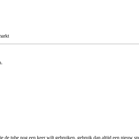
markt
n.
 de tube nog een keer wilt gebruiken, gebruik dan altijd een nieuw s