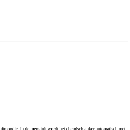
puitmondje. In de mengtuit wordt het chemisch anker automatisch met