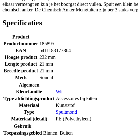
elkaar vermengt en kun je het boorgat direct vullen. Spuit een klein b
chemisch anker. De Chemisch Anker Mengtuiten zijn per 3 stuks verp
Specificaties
Product
Productnummer
185895
EAN
5411183177864
Hoogte product
232 mm
Lengte product
21 mm
Breedte product
21 mm
Merk
Soudal
Algemeen
Kleurfamilie
Wit
Type afdichtingsproduct
Accessoires bij kitten
Materiaal
Kunststof
Type
Spuitmond
Materiaal (detail)
PE (Polyethyleen)
Gebruik
Toepassingsgebied
Binnen
,
Buiten