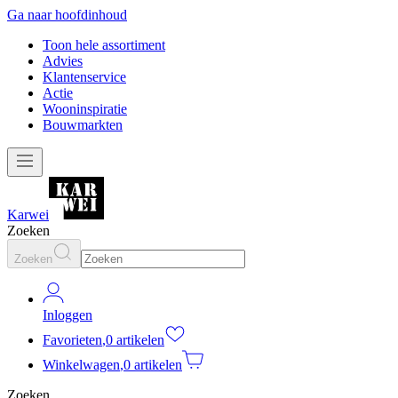
Ga naar hoofdinhoud
Toon hele assortiment
Advies
Klantenservice
Actie
Wooninspiratie
Bouwmarkten
Karwei
Zoeken
Zoeken
Inloggen
Favorieten
,
0 artikelen
Winkelwagen
,
0 artikelen
Zoeken