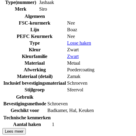
Type(nummer)
Jashaak
Merk
Siro
Algemeen
FSC-keurmerk
Nee
Lijn
Boaz
PEFC Keurmerk
Nee
Type
Losse haken
Kleur
Zwart
Kleurfamilie
Zwart
Materiaal
Metaal
Afwerking
Poedercoating
Materiaal (detail)
Zamak
Inclusief bevestigingsmateriaal
Schroeven
Stijlgroep
Sfeervol
Gebruik
Bevestigingsmethode
Schroeven
Geschikt voor
Badkamer
,
Hal
,
Keuken
Technische kenmerken
Aantal haken
1
Lees meer