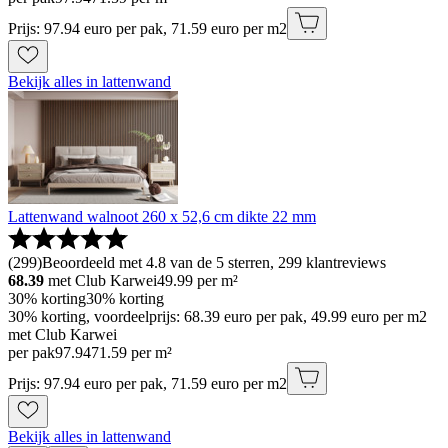
Prijs: 97.94 euro per pak, 71.59 euro per m2
Bekijk alles in lattenwand
Lattenwand walnoot 260 x 52,6 cm dikte 22 mm
(
299
)
Beoordeeld met 4.8 van de 5 sterren, 299 klantreviews
68.39
met Club Karwei
49.99
per m²
30% korting
30% korting
30% korting, voordeelprijs: 68.39 euro per pak, 49.99 euro per m2
met Club Karwei
per pak
97
.
94
71.59 per m²
Prijs: 97.94 euro per pak, 71.59 euro per m2
Bekijk alles in lattenwand