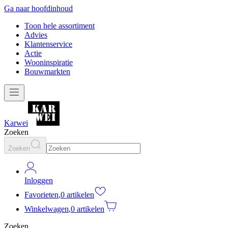
Ga naar hoofdinhoud
Toon hele assortiment
Advies
Klantenservice
Actie
Wooninspiratie
Bouwmarkten
Karwei
Zoeken
Zoeken
Inloggen
Favorieten
,
0 artikelen
Winkelwagen
,
0 artikelen
Zoeken