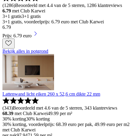
(
1286
)
Beoordeeld met 4.4 van de 5 sterren, 1286 klantreviews
6.79
met Club Karwei
3+1 gratis
3+1 gratis
3+1 gratis, voordeelprijs: 6.79 euro met Club Karwei
6
.
79
Prijs: 6.79 euro
Bekijk alles in potgrond
Lattenwand licht eiken 260 x 52,6 cm dikte 22 mm
(
343
)
Beoordeeld met 4.6 van de 5 sterren, 343 klantreviews
68.39
met Club Karwei
49.99
per m²
30% korting
30% korting
30% korting, voordeelprijs: 68.39 euro per pak, 49.99 euro per m2
met Club Karwei
per pak
97
.
94
71.59 per m²