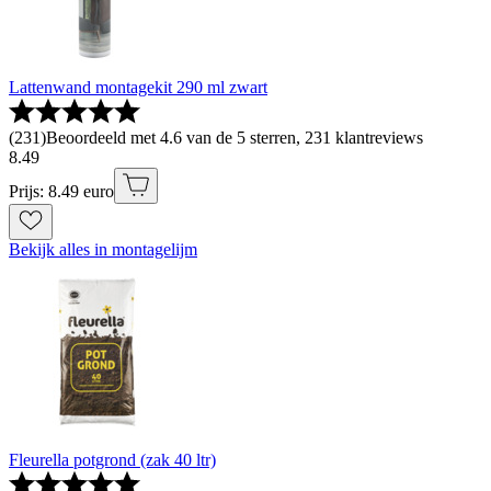
Lattenwand montagekit 290 ml zwart
(
231
)
Beoordeeld met 4.6 van de 5 sterren, 231 klantreviews
8
.
49
Prijs: 8.49 euro
Bekijk alles in montagelijm
Fleurella potgrond (zak 40 ltr)