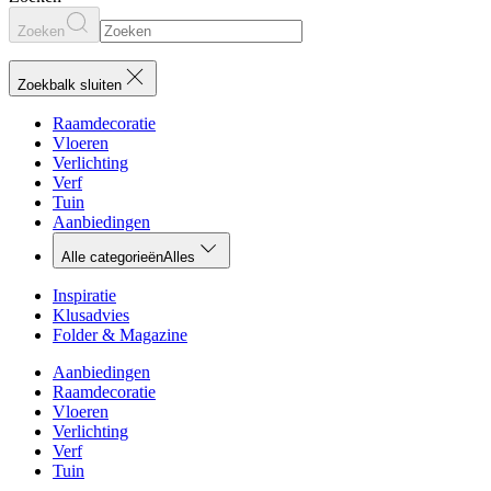
Zoeken
Zoekbalk sluiten
Raamdecoratie
Vloeren
Verlichting
Verf
Tuin
Aanbiedingen
Alle categorieën
Alles
Inspiratie
Klusadvies
Folder & Magazine
Aanbiedingen
Raamdecoratie
Vloeren
Verlichting
Verf
Tuin