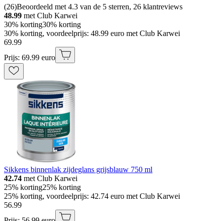
(
26
)
Beoordeeld met 4.3 van de 5 sterren, 26 klantreviews
48.99
met Club Karwei
30% korting
30% korting
30% korting, voordeelprijs: 48.99 euro met Club Karwei
69
.
99
Prijs: 69.99 euro
Sikkens binnenlak zijdeglans grijsblauw 750 ml
42.74
met Club Karwei
25% korting
25% korting
25% korting, voordeelprijs: 42.74 euro met Club Karwei
56
.
99
Prijs: 56.99 euro