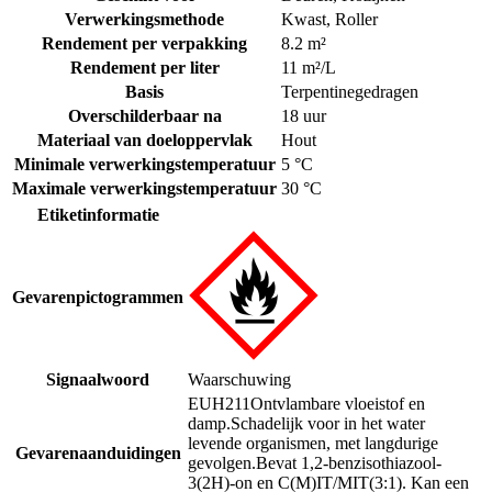
Verwerkingsmethode
Kwast
,
Roller
Rendement per verpakking
8.2 m²
Rendement per liter
11 m²/L
Basis
Terpentinegedragen
Overschilderbaar na
18 uur
Materiaal van doeloppervlak
Hout
Minimale verwerkingstemperatuur
5 °C
Maximale verwerkingstemperatuur
30 °C
Etiketinformatie
Gevarenpictogrammen
Signaalwoord
Waarschuwing
EUH211
Ontvlambare vloeistof en
damp.
Schadelijk voor in het water
levende organismen, met langdurige
Gevarenaanduidingen
gevolgen.
Bevat 1,2-benzisothiazool-
3(2H)-on en C(M)IT/MIT(3:1). Kan een