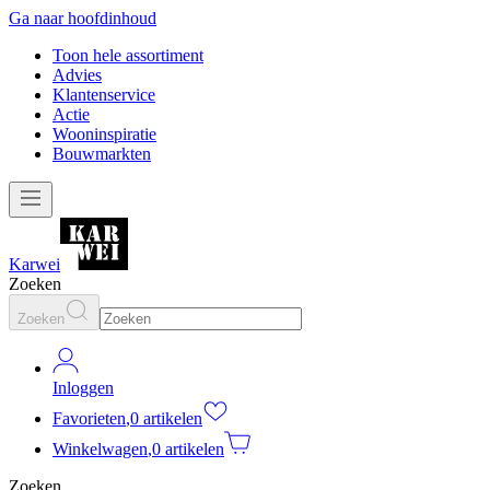
Ga naar hoofdinhoud
Toon hele assortiment
Advies
Klantenservice
Actie
Wooninspiratie
Bouwmarkten
Karwei
Zoeken
Zoeken
Inloggen
Favorieten
,
0 artikelen
Winkelwagen
,
0 artikelen
Zoeken