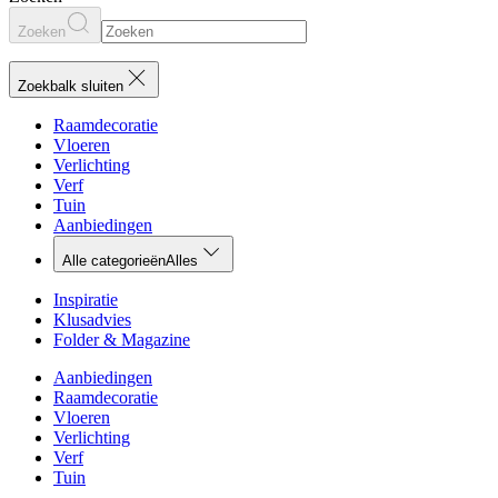
Zoeken
Zoekbalk sluiten
Raamdecoratie
Vloeren
Verlichting
Verf
Tuin
Aanbiedingen
Alle categorieën
Alles
Inspiratie
Klusadvies
Folder & Magazine
Aanbiedingen
Raamdecoratie
Vloeren
Verlichting
Verf
Tuin