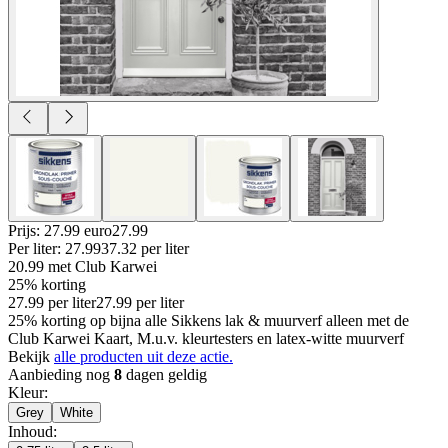
Prijs: 27.99 euro
27
.
99
Per
liter
:
27.99
37.32
per
liter
20.99
met Club Karwei
25% korting
27.99
per
liter
27.99
per
liter
25% korting op bijna alle Sikkens lak & muurverf alleen met de
Club Karwei Kaart, M.u.v. kleurtesters en latex-witte muurverf
Bekijk
alle producten uit deze actie.
Aanbieding nog
8
dagen geldig
Kleur
:
Grey
White
Inhoud
: