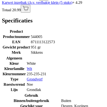
Karwei inzetbak t.b.v. verfbakje klein (5 stuks)
+ 4.29
Totaal 20.99
Specificaties
Product
Productnummer
544005
EAN
8711113122573
Gewicht product
951 gr
Merk
Sikkens
Algemeen
Kleur
White
Kleurfamilie
Wit
Kleurnummer
235-235-231
Type
Grondverf
Roestwerend
Nee
Lijn
Grondlak
Gebruik
Binnen/buitengebruik
Buiten
Geschikt voor
Deuren
,
Kozijnen