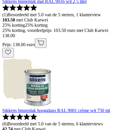
Sikkens binnenlak mat RAL 9016 wit 2,5 liter
(
1
)
Beoordeeld met 5.0 van de 5 sterren, 1 klantreview
103.50
met Club Karwei
25% korting
25% korting
25% korting, voordeelprijs: 103.50 euro met Club Karwei
138
.
00
Prijs: 138.00 euro
Sikkens binnenlak hoogglans RAL 9001 crème wit 750 ml
(
6
)
Beoordeeld met 5.0 van de 5 sterren, 6 klantreviews
42.74
met Club Karwei