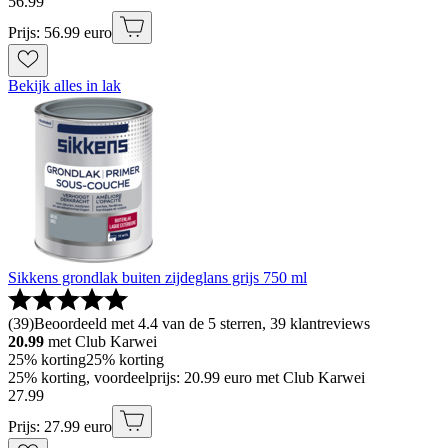
56
.
99
Prijs: 56.99 euro
Bekijk alles in lak
Sikkens grondlak buiten zijdeglans grijs 750 ml
(
39
)
Beoordeeld met 4.4 van de 5 sterren, 39 klantreviews
20.99
met Club Karwei
25% korting
25% korting
25% korting, voordeelprijs: 20.99 euro met Club Karwei
27
.
99
Prijs: 27.99 euro