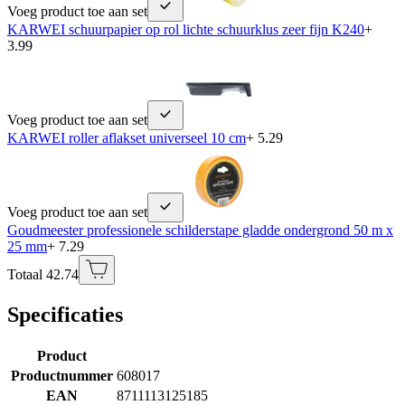
Voeg product toe aan set
KARWEI schuurpapier op rol lichte schuurklus zeer fijn K240
+
3.99
Voeg product toe aan set
KARWEI roller aflakset universeel 10 cm
+ 5.29
Voeg product toe aan set
Goudmeester professionele schilderstape gladde ondergrond 50 m x
25 mm
+ 7.29
Totaal 42.74
Specificaties
Product
Productnummer
608017
EAN
8711113125185