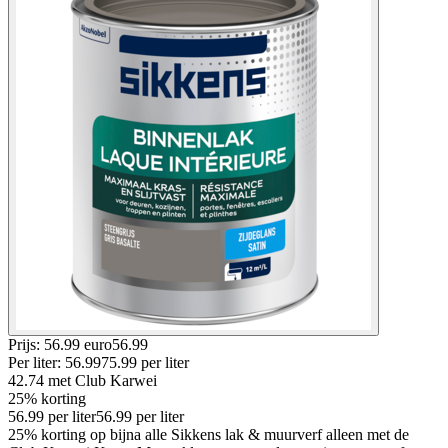
Prijs: 56.99 euro
56
.
99
Per
liter
:
56.99
75.99
per
liter
42.74
met Club Karwei
25% korting
56.99
per
liter
56.99
per
liter
25% korting op bijna alle Sikkens lak & muurverf alleen met de