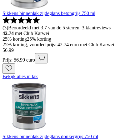
Sikkens binnenlak zijdeglans betongrijs 750 ml
(
3
)
Beoordeeld met 3.7 van de 5 sterren, 3 klantreviews
42.74
met Club Karwei
25% korting
25% korting
25% korting, voordeelprijs: 42.74 euro met Club Karwei
56
.
99
Prijs: 56.99 euro
Bekijk alles in lak
Sikkens binnenlak zijdeglans donkergrijs 750 ml