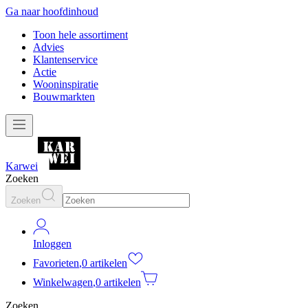
Ga naar hoofdinhoud
Toon hele assortiment
Advies
Klantenservice
Actie
Wooninspiratie
Bouwmarkten
Karwei
Zoeken
Zoeken
Inloggen
Favorieten
,
0 artikelen
Winkelwagen
,
0 artikelen
Zoeken