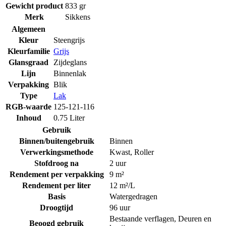
Gewicht product
833 gr
Merk
Sikkens
Algemeen
Kleur
Steengrijs
Kleurfamilie
Grijs
Glansgraad
Zijdeglans
Lijn
Binnenlak
Verpakking
Blik
Type
Lak
RGB-waarde
125-121-116
Inhoud
0.75 Liter
Gebruik
Binnen/buitengebruik
Binnen
Verwerkingsmethode
Kwast
,
Roller
Stofdroog na
2 uur
Rendement per verpakking
9 m²
Rendement per liter
12 m²/L
Basis
Watergedragen
Droogtijd
96 uur
Bestaande verflagen
,
Deuren en
Beoogd gebruik