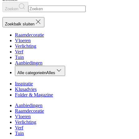
Zoeken
Zoekbalk sluiten
Raamdecoratie
Vloeren
Verlichting
Verf
Tuin
Aanbiedingen
Alle categorieën
Alles
Inspiratie
Klusadvies
Folder & Magazine
Aanbiedingen
Raamdecoratie
Vloeren
Verlichting
Verf
Tuin