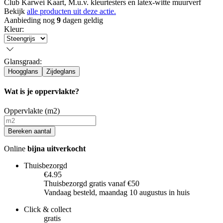
Club Karwei Kaart, M.u.v. kleurtesters en latex-witte muurverf
Bekijk
alle producten uit deze actie.
Aanbieding nog
9
dagen geldig
Kleur
:
Glansgraad
:
Hoogglans
Zijdeglans
Wat is je oppervlakte?
Oppervlakte (m2)
Bereken aantal
Online
bijna uitverkocht
Thuisbezorgd
€4.95
Thuisbezorgd gratis vanaf €50
Vandaag besteld, maandag 10 augustus in huis
Click & collect
gratis