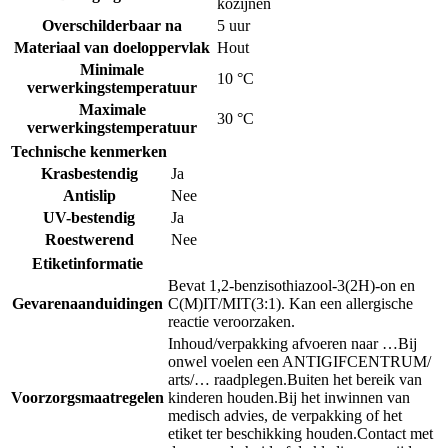
kozijnen
Overschilderbaar na
5 uur
Materiaal van doeloppervlak
Hout
Minimale
10 °C
verwerkingstemperatuur
Maximale
30 °C
verwerkingstemperatuur
Technische kenmerken
Krasbestendig
Ja
Antislip
Nee
UV-bestendig
Ja
Roestwerend
Nee
Etiketinformatie
Bevat 1,2-benzisothiazool-3(2H)-on en
Gevarenaanduidingen
C(M)IT/MIT(3:1). Kan een allergische
reactie veroorzaken.
Inhoud/verpakking afvoeren naar …
Bij
onwel voelen een ANTIGIFCENTRUM/
arts/… raadplegen.
Buiten het bereik van
Voorzorgsmaatregelen
kinderen houden.
Bij het inwinnen van
medisch advies, de verpakking of het
etiket ter beschikking houden.
Contact met