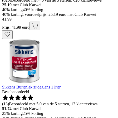
(
620
)
Beoordeeld met 4.5 van de 5 sterren, 620 klantreviews
25.19
met Club Karwei
40% korting
40% korting
40% korting, voordeelprijs: 25.19 euro met Club Karwei
41
.
99
Prijs: 41.99 euro
Sikkens Buitenlak zijdeglans 1 liter
Best beoordeeld
(
13
)
Beoordeeld met 5.0 van de 5 sterren, 13 klantreviews
51.74
met Club Karwei
25% korting
25% korting