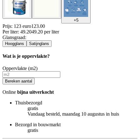
+
5
Prijs: 123 euro
123
.
00
Per
liter
:
49.20
49.20
per
liter
Glansgraad
:
Hoogglans
Satijnglans
Wat is je oppervlakte?
Oppervlakte (m2)
Bereken aantal
Online
bijna uitverkocht
Thuisbezorgd
gratis
Vandaag besteld, maandag 10 augustus in huis
Bezorgd in bouwmarkt
gratis