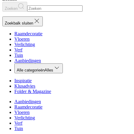
Zoeken
Zoekbalk sluiten
Raamdecoratie
Vloeren
Verlichting
Verf
Tuin
Aanbiedingen
Alle categorieën
Alles
Inspiratie
Klusadvies
Folder & Magazine
Aanbiedingen
Raamdecoratie
Vloeren
Verlichting
Verf
Tuin