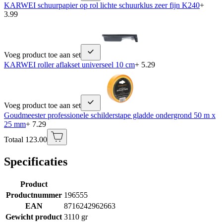
KARWEI schuurpapier op rol lichte schuurklus zeer fijn K240
+
3.99
Voeg product toe aan set
KARWEI roller aflakset universeel 10 cm
+ 5.29
Voeg product toe aan set
Goudmeester professionele schilderstape gladde ondergrond 50 m x
25 mm
+ 7.29
Totaal 123.00
Specificaties
Product
Productnummer
196555
EAN
8716242962663
Gewicht product
3110 gr