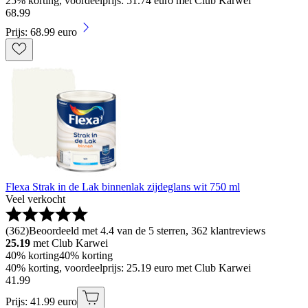
25% korting, voordeelprijs: 51.74 euro met Club Karwei
68
.
99
Prijs: 68.99 euro
Flexa Strak in de Lak binnenlak zijdeglans wit 750 ml
Veel verkocht
(
362
)
Beoordeeld met 4.4 van de 5 sterren, 362 klantreviews
25.19
met Club Karwei
40% korting
40% korting
40% korting, voordeelprijs: 25.19 euro met Club Karwei
41
.
99
Prijs: 41.99 euro