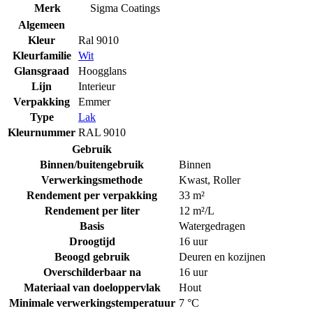
Merk
Sigma Coatings
Algemeen
Kleur
Ral 9010
Kleurfamilie
Wit
Glansgraad
Hoogglans
Lijn
Interieur
Verpakking
Emmer
Type
Lak
Kleurnummer
RAL 9010
Gebruik
Binnen/buitengebruik
Binnen
Verwerkingsmethode
Kwast
,
Roller
Rendement per verpakking
33 m²
Rendement per liter
12 m²/L
Basis
Watergedragen
Droogtijd
16 uur
Beoogd gebruik
Deuren en kozijnen
Overschilderbaar na
16 uur
Materiaal van doeloppervlak
Hout
Minimale verwerkingstemperatuur
7 °C