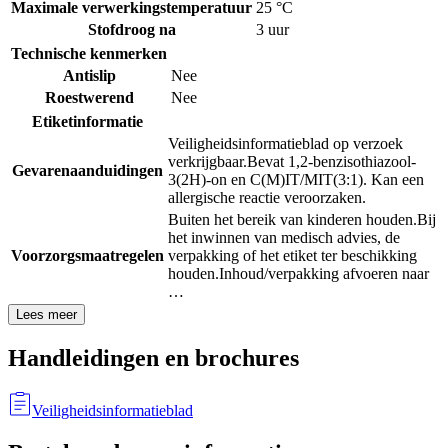
Maximale verwerkingstemperatuur
25 °C
Stofdroog na
3 uur
Technische kenmerken
Antislip
Nee
Roestwerend
Nee
Etiketinformatie
Veiligheidsinformatieblad op verzoek
verkrijgbaar.
Bevat 1,2-benzisothiazool-
Gevarenaanduidingen
3(2H)-on en C(M)IT/MIT(3:1). Kan een
allergische reactie veroorzaken.
Buiten het bereik van kinderen houden.
Bij
het inwinnen van medisch advies, de
Voorzorgsmaatregelen
verpakking of het etiket ter beschikking
houden.
Inhoud/verpakking afvoeren naar
…
Lees meer
Handleidingen en brochures
Veiligheidsinformatieblad