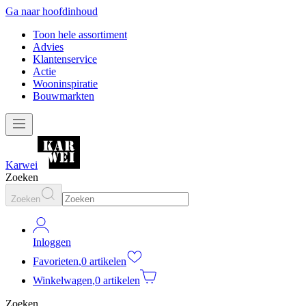
Ga naar hoofdinhoud
Toon hele assortiment
Advies
Klantenservice
Actie
Wooninspiratie
Bouwmarkten
Karwei
Zoeken
Zoeken
Inloggen
Favorieten
,
0 artikelen
Winkelwagen
,
0 artikelen
Zoeken