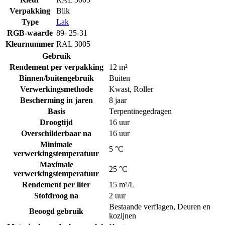
Verpakking
Blik
Type
Lak
RGB-waarde
89- 25-31
Kleurnummer
RAL 3005
Gebruik
Rendement per verpakking
12 m²
Binnen/buitengebruik
Buiten
Verwerkingsmethode
Kwast
,
Roller
Bescherming in jaren
8 jaar
Basis
Terpentinegedragen
Droogtijd
16 uur
Overschilderbaar na
16 uur
Minimale
5 °C
verwerkingstemperatuur
Maximale
25 °C
verwerkingstemperatuur
Rendement per liter
15 m²/L
Stofdroog na
2 uur
Bestaande verflagen
,
Deuren en
Beoogd gebruik
kozijnen