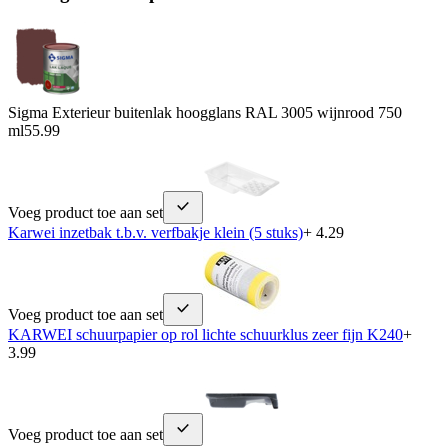
Sigma Exterieur buitenlak hoogglans RAL 3005 wijnrood 750
ml
55.99
Voeg product toe aan set
Karwei inzetbak t.b.v. verfbakje klein (5 stuks)
+ 4.29
Voeg product toe aan set
KARWEI schuurpapier op rol lichte schuurklus zeer fijn K240
+
3.99
Voeg product toe aan set