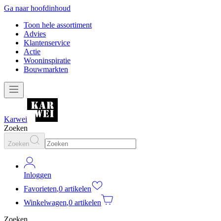
Ga naar hoofdinhoud
Toon hele assortiment
Advies
Klantenservice
Actie
Wooninspiratie
Bouwmarkten
Karwei
Zoeken
Zoeken
Inloggen
Favorieten
,
0 artikelen
Winkelwagen
,
0 artikelen
Zoeken