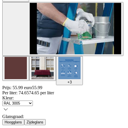
+
3
Prijs: 55.99 euro
55
.
99
Per
liter
:
74.65
74.65
per
liter
Kleur
:
Glansgraad
:
Hoogglans
Zijdeglans