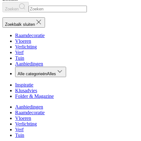
Zoeken
Zoekbalk sluiten
Raamdecoratie
Vloeren
Verlichting
Verf
Tuin
Aanbiedingen
Alle categorieën
Alles
Inspiratie
Klusadvies
Folder & Magazine
Aanbiedingen
Raamdecoratie
Vloeren
Verlichting
Verf
Tuin