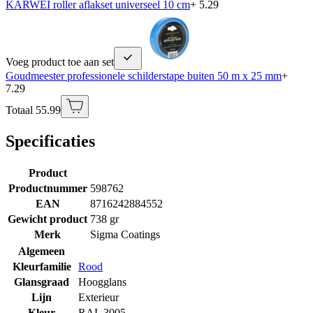
KARWEI roller aflakset universeel 10 cm
+ 5.29
Voeg product toe aan set
Goudmeester professionele schilderstape buiten 50 m x 25 mm
+
7.29
Totaal 55.99
Specificaties
Product
Productnummer
598762
EAN
8716242884552
Gewicht product
738 gr
Merk
Sigma Coatings
Algemeen
Kleurfamilie
Rood
Glansgraad
Hoogglans
Lijn
Exterieur
Kleur
RAL 3005