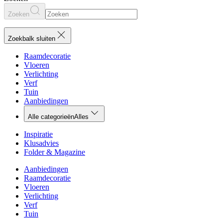
Zoeken
Zoekbalk sluiten
Raamdecoratie
Vloeren
Verlichting
Verf
Tuin
Aanbiedingen
Alle categorieën
Alles
Inspiratie
Klusadvies
Folder & Magazine
Aanbiedingen
Raamdecoratie
Vloeren
Verlichting
Verf
Tuin