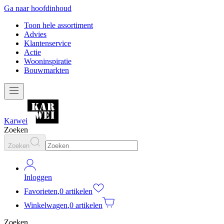
Ga naar hoofdinhoud
Toon hele assortiment
Advies
Klantenservice
Actie
Wooninspiratie
Bouwmarkten
Karwei
Zoeken
Zoeken
Inloggen
Favorieten
,
0 artikelen
Winkelwagen
,
0 artikelen
Zoeken