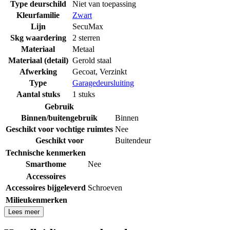
Type deurschild
Niet van toepassing
Kleurfamilie
Zwart
Lijn
SecuMax
Skg waardering
2 sterren
Materiaal
Metaal
Materiaal (detail)
Gerold staal
Afwerking
Gecoat
,
Verzinkt
Type
Garagedeursluiting
Aantal stuks
1 stuks
Gebruik
Binnen/buitengebruik
Binnen
Geschikt voor vochtige ruimtes
Nee
Geschikt voor
Buitendeur
Technische kenmerken
Smarthome
Nee
Accessoires
Accessoires bijgeleverd
Schroeven
Milieukenmerken
Lees meer