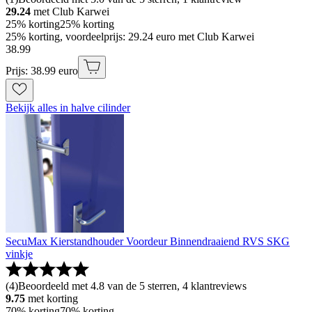
29.24
met Club Karwei
25% korting
25% korting
25% korting, voordeelprijs: 29.24 euro met Club Karwei
38
.
99
Prijs: 38.99 euro
Bekijk alles in halve cilinder
SecuMax Kierstandhouder Voordeur Binnendraaiend RVS SKG
vinkje
(
4
)
Beoordeeld met 4.8 van de 5 sterren, 4 klantreviews
9.75
met korting
70% korting
70% korting