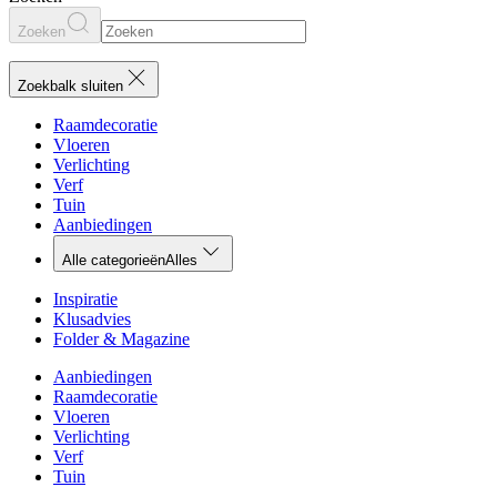
Zoeken
Zoekbalk sluiten
Raamdecoratie
Vloeren
Verlichting
Verf
Tuin
Aanbiedingen
Alle categorieën
Alles
Inspiratie
Klusadvies
Folder & Magazine
Aanbiedingen
Raamdecoratie
Vloeren
Verlichting
Verf
Tuin