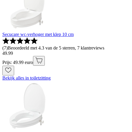
Secucare wc-verhoger met klep 10 cm
(
7
)
Beoordeeld met 4.3 van de 5 sterren, 7 klantreviews
49
.
99
Prijs: 49.99 euro
Bekijk alles in toiletzitting