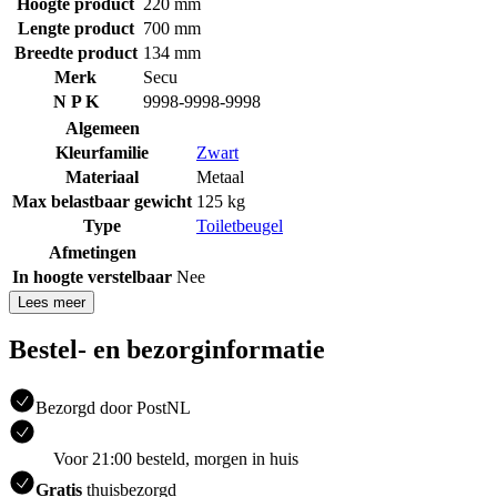
Hoogte product
220 mm
Lengte product
700 mm
Breedte product
134 mm
Merk
Secu
N P K
9998-9998-9998
Algemeen
Kleurfamilie
Zwart
Materiaal
Metaal
Max belastbaar gewicht
125 kg
Type
Toiletbeugel
Afmetingen
In hoogte verstelbaar
Nee
Lees meer
Bestel- en bezorginformatie
Bezorgd door PostNL
Voor 21:00 besteld, morgen in huis
Gratis
thuisbezorgd