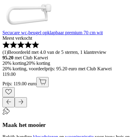
Secucare wc-beugel opklapbaar premium 70 cm wit
Meest verkocht
(
1
)
Beoordeeld met 4.0 van de 5 sterren, 1 klantreview
95.20
met Club Karwei
20% korting
20% korting
20% korting, voordeelprijs: 95.20 euro met Club Karwei
119
.
00
Prijs: 119.00 euro
Maak het mooier
Bekijk handige
klusadviezen
en
wooninspiratie
voor jouw huis en