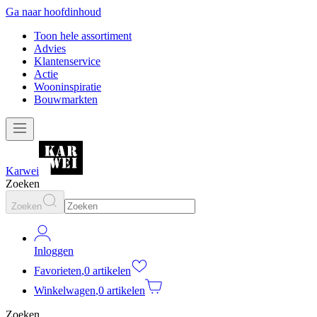
Ga naar hoofdinhoud
Toon hele assortiment
Advies
Klantenservice
Actie
Wooninspiratie
Bouwmarkten
Karwei
Zoeken
Zoeken
Inloggen
Favorieten
,
0 artikelen
Winkelwagen
,
0 artikelen
Zoeken