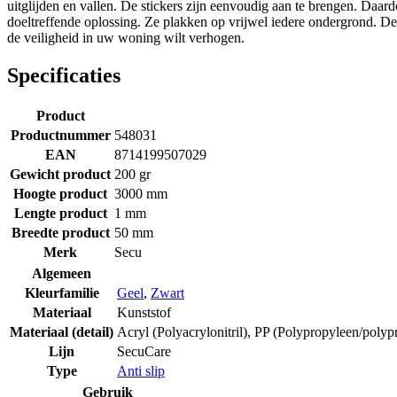
uitglijden en vallen. De stickers zijn eenvoudig aan te brengen. Da
doeltreffende oplossing. Ze plakken op vrijwel iedere ondergrond. Dez
de veiligheid in uw woning wilt verhogen.
Specificaties
Product
Productnummer
548031
EAN
8714199507029
Gewicht product
200 gr
Hoogte product
3000 mm
Lengte product
1 mm
Breedte product
50 mm
Merk
Secu
Algemeen
Kleurfamilie
Geel
,
Zwart
Materiaal
Kunststof
Materiaal (detail)
Acryl (Polyacrylonitril)
,
PP (Polypropyleen/polyp
Lijn
SecuCare
Type
Anti slip
Gebruik