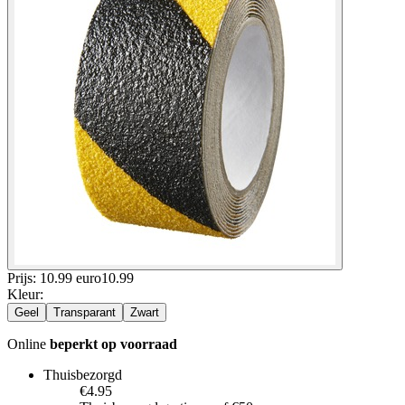
Prijs: 10.99 euro
10
.
99
Kleur
:
Geel
Transparant
Zwart
Online
beperkt op voorraad
Thuisbezorgd
€4.95