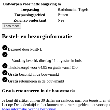
Ontworpen voor natte omgeving
Ja
Toepassing
Bad/douche
,
Tegels
Toepassingsgebied
Buiten
Zuignap onderkant
Nee
Lees meer
Bestel- en bezorginformatie
Bezorgd door PostNL
Vandaag besteld, dinsdag 11 augustus in huis
Thuisbezorgd voor €4.95 en gratis vanaf €50
Gratis
bezorgd in de bouwmarkt
Gratis
retourneren in de bouwmarkt
Gratis retourneren in de bouwmarkt
Je kunt dit artikel binnen 30 dagen na aankoop naar ons terugsturen
Let op: De bedenktijd en het kunnen retourneren gelden niet voor op m
Meer informatie over de bezorging