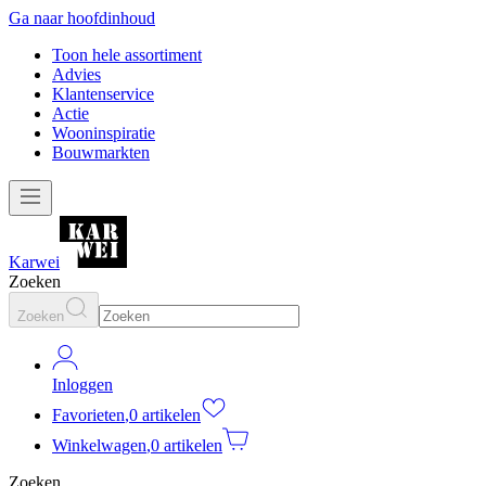
Ga naar hoofdinhoud
Toon hele assortiment
Advies
Klantenservice
Actie
Wooninspiratie
Bouwmarkten
Karwei
Zoeken
Zoeken
Inloggen
Favorieten
,
0 artikelen
Winkelwagen
,
0 artikelen
Zoeken