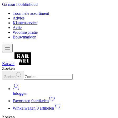
Ga naar hoofdinhoud
Toon hele assortiment
Advies
Klantenservice
Actie
Wooninspiratie
Bouwmarkten
Karwei
Zoeken
Zoeken
Inloggen
Favorieten
,
0 artikelen
Winkelwagen
,
0 artikelen
Zoeken