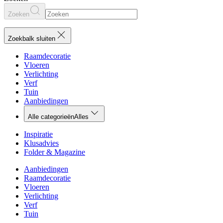
Zoeken
Zoekbalk sluiten
Raamdecoratie
Vloeren
Verlichting
Verf
Tuin
Aanbiedingen
Alle categorieën
Alles
Inspiratie
Klusadvies
Folder & Magazine
Aanbiedingen
Raamdecoratie
Vloeren
Verlichting
Verf
Tuin