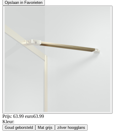
Opslaan in Favorieten
Prijs: 63.99 euro
63
.
99
Kleur
:
Goud geborsteld
Mat grijs
zilver hoogglans