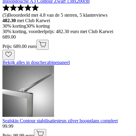
Inloopdouche A3 Contour Zwart 138x200cm
(
5
)
Beoordeeld met 4.8 van de 5 sterren, 5 klantreviews
482.30
met Club Karwei
30% korting
30% korting
30% korting, voordeelprijs: 482.30 euro met Club Karwei
689
.
00
Prijs: 689.00 euro
Bekijk alles in douchecabinepaneel
Sealskin Contour stabilisatiesteun zilver hoogglans compleet
99
.
99
Prijs: 99.99 euro