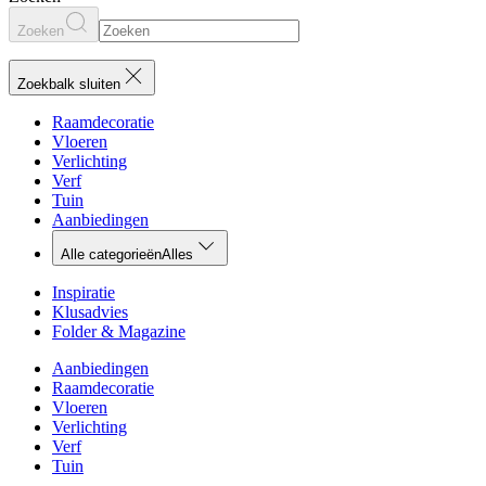
Zoeken
Zoekbalk sluiten
Raamdecoratie
Vloeren
Verlichting
Verf
Tuin
Aanbiedingen
Alle categorieën
Alles
Inspiratie
Klusadvies
Folder & Magazine
Aanbiedingen
Raamdecoratie
Vloeren
Verlichting
Verf
Tuin