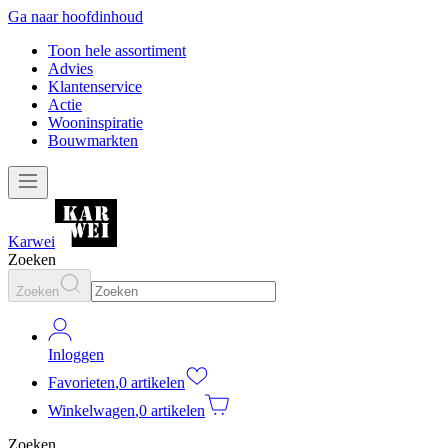
Ga naar hoofdinhoud
Toon hele assortiment
Advies
Klantenservice
Actie
Wooninspiratie
Bouwmarkten
Karwei
Zoeken
Zoeken
Inloggen
Favorieten
,
0 artikelen
Winkelwagen
,
0 artikelen
Zoeken