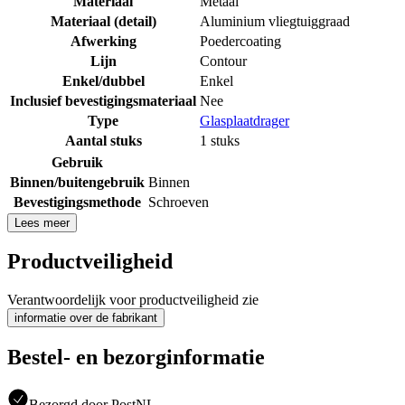
Materiaal
Metaal
Materiaal (detail)
Aluminium vliegtuiggraad
Afwerking
Poedercoating
Lijn
Contour
Enkel/dubbel
Enkel
Inclusief bevestigingsmateriaal
Nee
Type
Glasplaatdrager
Aantal stuks
1 stuks
Gebruik
Binnen/buitengebruik
Binnen
Bevestigingsmethode
Schroeven
Lees meer
Productveiligheid
Verantwoordelijk voor productveiligheid zie
informatie over de fabrikant
Bestel- en bezorginformatie
Bezorgd door PostNL