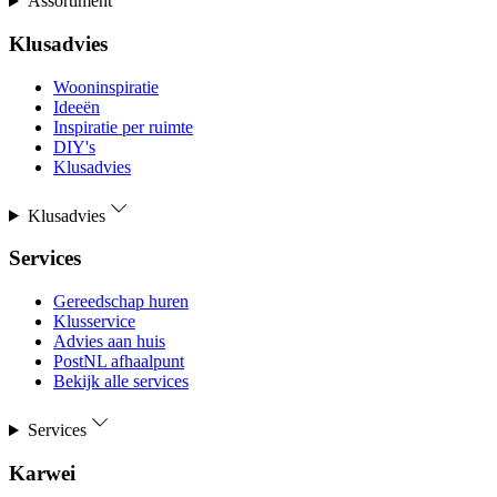
Assortiment
Klusadvies
Wooninspiratie
Ideeën
Inspiratie per ruimte
DIY's
Klusadvies
Klusadvies
Services
Gereedschap huren
Klusservice
Advies aan huis
PostNL afhaalpunt
Bekijk alle services
Services
Karwei