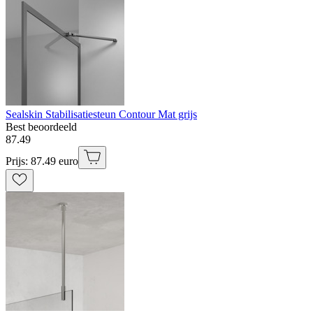
Sealskin Stabilisatiesteun Contour Mat grijs
Best beoordeeld
87
.
49
Prijs: 87.49 euro