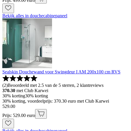
Prijs: 499.00 euro
Bekijk alles in douchecabinepaneel
Sealskin Douchewand voor Swingdeur I AM 200x100 cm RVS
(
2
)
Beoordeeld met 2.5 van de 5 sterren, 2 klantreviews
370.30
met Club Karwei
30% korting
30% korting
30% korting, voordeelprijs: 370.30 euro met Club Karwei
529
.
00
Prijs: 529.00 euro
Bekijk alles in douchecabinepaneel