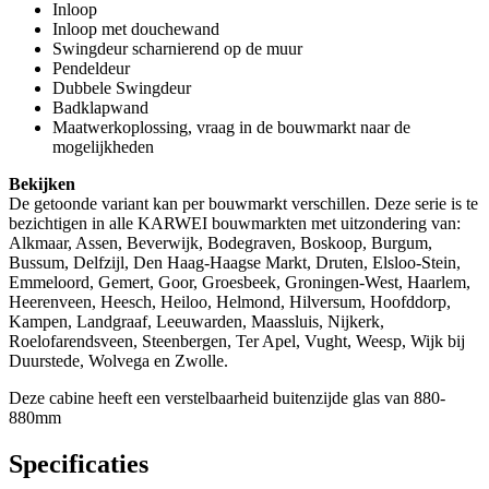
Inloop
Inloop met douchewand
Swingdeur scharnierend op de muur
Pendeldeur
Dubbele Swingdeur
Badklapwand
Maatwerkoplossing, vraag in de bouwmarkt naar de
mogelijkheden
Bekijken
De getoonde variant kan per bouwmarkt verschillen. Deze serie is te
bezichtigen in alle KARWEI bouwmarkten met uitzondering van:
Alkmaar, Assen, Beverwijk, Bodegraven, Boskoop, Burgum,
Bussum, Delfzijl, Den Haag-Haagse Markt, Druten, Elsloo-Stein,
Emmeloord, Gemert, Goor, Groesbeek, Groningen-West, Haarlem,
Heerenveen, Heesch, Heiloo, Helmond, Hilversum, Hoofddorp,
Kampen, Landgraaf, Leeuwarden, Maassluis, Nijkerk,
Roelofarendsveen, Steenbergen, Ter Apel, Vught, Weesp, Wijk bij
Duurstede, Wolvega en Zwolle.
Deze cabine heeft een verstelbaarheid buitenzijde glas van 880-
880mm
Specificaties