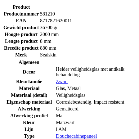
Product
Productnummer
581210
EAN
8717821620011
Gewicht product
36700 gr
Hoogte product
2000 mm
Lengte product
8 mm
Breedte product
880 mm
Merk
Sealskin
Algemeen
Helder veiligheidsglas met antikalk
Decor
behandeling
Kleurfamilie
Zwart
Materiaal
Glas
,
Metaal
Materiaal (detail)
Veiligheidsglas
Eigenschap materiaal
Corrosiebestendig
,
Impact resistent
Afwerking
Gematteerd
Afwerking profiel
Mat
Kleur
Matzwart
Lijn
I AM
Type
Douchecabinepaneel