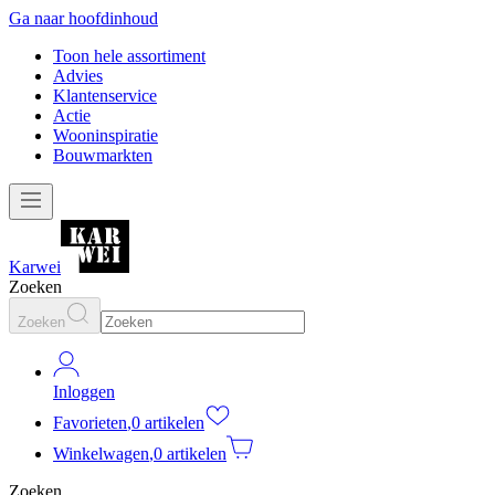
Ga naar hoofdinhoud
Toon hele assortiment
Advies
Klantenservice
Actie
Wooninspiratie
Bouwmarkten
Karwei
Zoeken
Zoeken
Inloggen
Favorieten
,
0 artikelen
Winkelwagen
,
0 artikelen
Zoeken