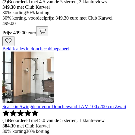
(
2
)
Beoordeeld met 4.5 van de 5 sterren, 2 klantreviews
349.30
met Club Karwei
30% korting
30% korting
30% korting, voordeelprijs: 349.30 euro met Club Karwei
499
.
00
Prijs: 499.00 euro
Bekijk alles in douchecabinepaneel
Sealskin Swingdeur voor Douchewand I AM 100x200 cm Zwart
(
1
)
Beoordeeld met 5.0 van de 5 sterren, 1 klantreview
384.30
met Club Karwei
30% korting
30% korting