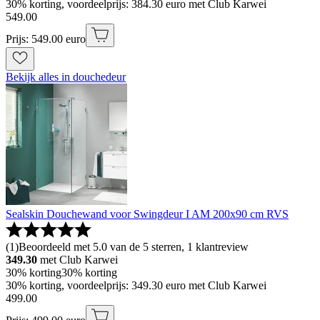
30% korting, voordeelprijs: 384.30 euro met Club Karwei
549
.
00
Prijs: 549.00 euro
Bekijk alles in douchedeur
Sealskin Douchewand voor Swingdeur I AM 200x90 cm RVS
(
1
)
Beoordeeld met 5.0 van de 5 sterren, 1 klantreview
349.30
met Club Karwei
30% korting
30% korting
30% korting, voordeelprijs: 349.30 euro met Club Karwei
499
.
00