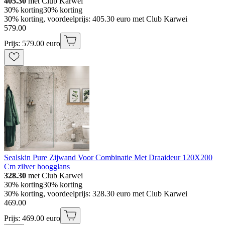
405.30
met Club Karwei
30% korting
30% korting
30% korting, voordeelprijs: 405.30 euro met Club Karwei
579
.
00
Prijs: 579.00 euro
Sealskin Pure Zijwand Voor Combinatie Met Draaideur 120X200
Cm zilver hoogglans
328.30
met Club Karwei
30% korting
30% korting
30% korting, voordeelprijs: 328.30 euro met Club Karwei
469
.
00
Prijs: 469.00 euro