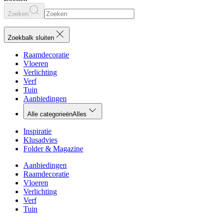
Zoeken
Zoekbalk sluiten
Raamdecoratie
Vloeren
Verlichting
Verf
Tuin
Aanbiedingen
Alle categorieën
Alles
Inspiratie
Klusadvies
Folder & Magazine
Aanbiedingen
Raamdecoratie
Vloeren
Verlichting
Verf
Tuin