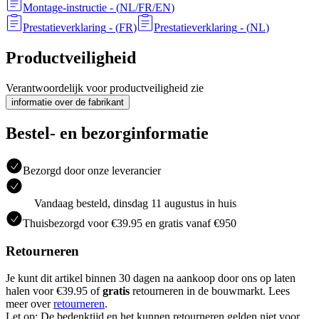
Montage-instructie
- (
NL/FR/EN
)
Prestatieverklaring
- (
FR
)
Prestatieverklaring
- (
NL
)
Productveiligheid
Verantwoordelijk voor productveiligheid zie
informatie over de fabrikant
Bestel- en bezorginformatie
Bezorgd door onze leverancier
Vandaag besteld, dinsdag 11 augustus in huis
Thuisbezorgd voor €39.95 en gratis vanaf €950
Retourneren
Je kunt dit artikel binnen 30 dagen na aankoop door ons op laten
halen voor €39.95 of
gratis
retourneren in de bouwmarkt. Lees
meer over
retourneren
.
Let op: De bedenktijd en het kunnen retourneren gelden niet voor