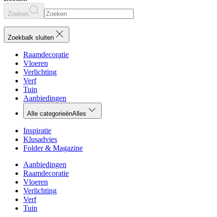
Zoeken
Zoekbalk sluiten
Raamdecoratie
Vloeren
Verlichting
Verf
Tuin
Aanbiedingen
Alle categorieën
Alles
Inspiratie
Klusadvies
Folder & Magazine
Aanbiedingen
Raamdecoratie
Vloeren
Verlichting
Verf
Tuin