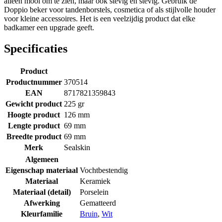
alleen mooi om te zien, maar ook stevig en stevig. Gebruik de
Doppio beker voor tandenborstels, cosmetica of als stijlvolle houder
voor kleine accessoires. Het is een veelzijdig product dat elke
badkamer een upgrade geeft.
Specificaties
Product
Productnummer
370514
EAN
8717821359843
Gewicht product
225 gr
Hoogte product
126 mm
Lengte product
69 mm
Breedte product
69 mm
Merk
Sealskin
Algemeen
Eigenschap materiaal
Vochtbestendig
Materiaal
Keramiek
Materiaal (detail)
Porselein
Afwerking
Gematteerd
Kleurfamilie
Bruin
,
Wit