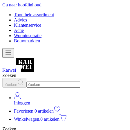
Ga naar hoofdinhoud
Toon hele assortiment
Advies
Klantenservice
Actie
Wooninspiratie
Bouwmarkten
Karwei
Zoeken
Zoeken
Inloggen
Favorieten
,
0 artikelen
Winkelwagen
,
0 artikelen
Zoeken