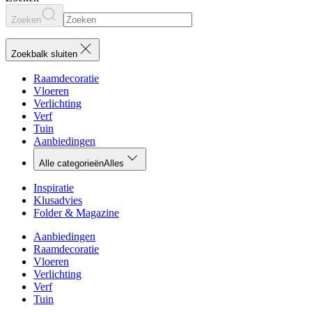
Zoeken
Zoekbalk sluiten
Raamdecoratie
Vloeren
Verlichting
Verf
Tuin
Aanbiedingen
Alle categorieën
Alles
Inspiratie
Klusadvies
Folder & Magazine
Aanbiedingen
Raamdecoratie
Vloeren
Verlichting
Verf
Tuin