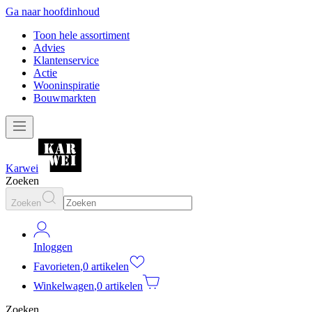
Ga naar hoofdinhoud
Toon hele assortiment
Advies
Klantenservice
Actie
Wooninspiratie
Bouwmarkten
Karwei
Zoeken
Zoeken
Inloggen
Favorieten
,
0 artikelen
Winkelwagen
,
0 artikelen
Zoeken