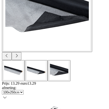
Prijs: 13.29 euro
13
.
29
afmeting
: