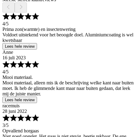
4
/5
Prima zon(warmte) en insectenwering
Voldoet uitstekend voor het beoogde doel. Aluminiumcoating is wel
kwetsbaar
Lees hele review
Anne
16 juli 2023
4
/5
Mooi materiaal.
Mooi materiaal, alleen mis ik de beschrijving welke kant naar buiten
moet. Ik heb de glimmende kant maar naar buiten gedaan, dat leek
mij de juiste manier.
Lees hele review
racemuis
28 juni 2022
3
/5
Opvallend horgaas
Niet goed opgelet. Het gaas is niet stevig, beetje rekbaar. De ene