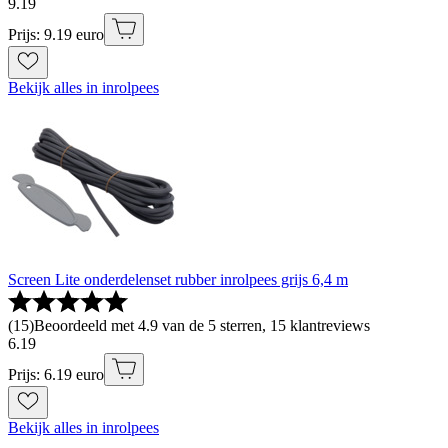
9
.
19
Prijs: 9.19 euro
Bekijk alles in inrolpees
Screen Lite onderdelenset rubber inrolpees grijs 6,4 m
(
15
)
Beoordeeld met 4.9 van de 5 sterren, 15 klantreviews
6
.
19
Prijs: 6.19 euro
Bekijk alles in inrolpees