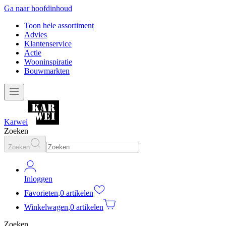
Ga naar hoofdinhoud
Toon hele assortiment
Advies
Klantenservice
Actie
Wooninspiratie
Bouwmarkten
Karwei
Zoeken
Zoeken
Inloggen
Favorieten
,
0 artikelen
Winkelwagen
,
0 artikelen
Zoeken