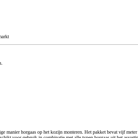
markt
n.
ge manier horgaas op het kozijn monteren. Het pakket bevat vijf meter
chikt voor gebruik in combinatie met alle typen horgaas uit het assort