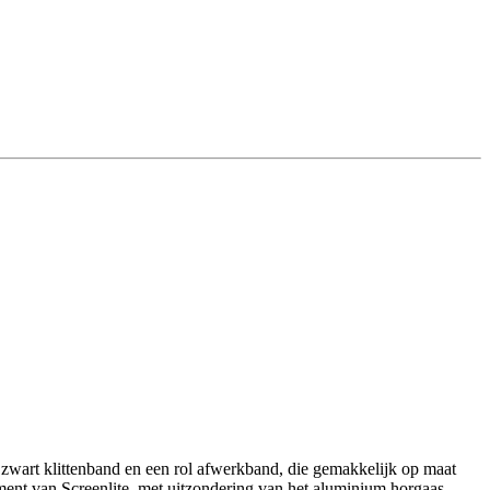
 zwart klittenband en een rol afwerkband, die gemakkelijk op maat
iment van Screenlite, met uitzondering van het aluminium horgaas.