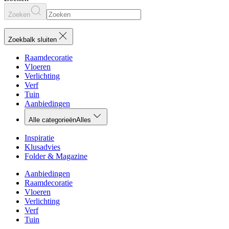
Zoeken
Zoekbalk sluiten
Raamdecoratie
Vloeren
Verlichting
Verf
Tuin
Aanbiedingen
Alle categorieën
Alles
Inspiratie
Klusadvies
Folder & Magazine
Aanbiedingen
Raamdecoratie
Vloeren
Verlichting
Verf
Tuin