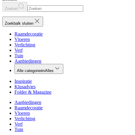
Zoeken
Zoekbalk sluiten
Raamdecoratie
Vloeren
Verlichting
Verf
Tuin
Aanbiedingen
Alle categorieën
Alles
Inspiratie
Klusadvies
Folder & Magazine
Aanbiedingen
Raamdecoratie
Vloeren
Verlichting
Verf
Tuin