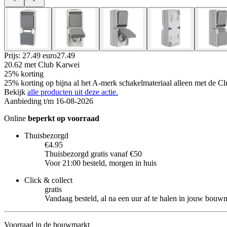
Prijs: 27.49 euro
27
.
49
20.62
met Club Karwei
25% korting
25% korting op bijna al het A-merk schakelmateriaal alleen met de Cl
Bekijk
alle producten uit deze actie.
Aanbieding t/m 16-08-2026
Online
beperkt op voorraad
Thuisbezorgd
€4.95
Thuisbezorgd gratis vanaf €50
Voor 21:00 besteld, morgen in huis
Click & collect
gratis
Vandaag besteld, al na een uur af te halen in jouw bouw
Voorraad in de bouwmarkt