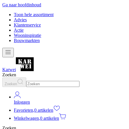
Ga naar hoofdinhoud
Toon hele assortiment
Advies
Klantenservice
Actie
Wooninspiratie
Bouwmarkten
Karwei
Zoeken
Zoeken
Inloggen
Favorieten
,
0 artikelen
Winkelwagen
,
0 artikelen
Zoeken