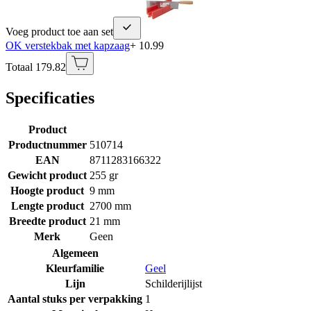
Voeg product toe aan set
OK verstekbak met kapzaag
+ 10.99
Totaal 179.82
Specificaties
Product
Productnummer
510714
EAN
8711283166322
Gewicht product
255 gr
Hoogte product
9 mm
Lengte product
2700 mm
Breedte product
21 mm
Merk
Geen
Algemeen
Kleurfamilie
Geel
Lijn
Schilderijlijst
Aantal stuks per verpakking
1