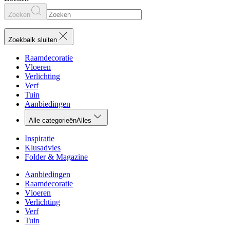
Zoeken
Zoekbalk sluiten
Raamdecoratie
Vloeren
Verlichting
Verf
Tuin
Aanbiedingen
Alle categorieën
Alles
Inspiratie
Klusadvies
Folder & Magazine
Aanbiedingen
Raamdecoratie
Vloeren
Verlichting
Verf
Tuin