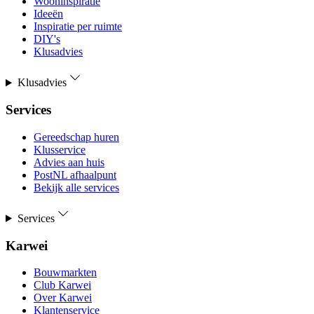
Wooninspiratie
Ideeën
Inspiratie per ruimte
DIY's
Klusadvies
Klusadvies
Services
Gereedschap huren
Klusservice
Advies aan huis
PostNL afhaalpunt
Bekijk alle services
Services
Karwei
Bouwmarkten
Club Karwei
Over Karwei
Klantenservice