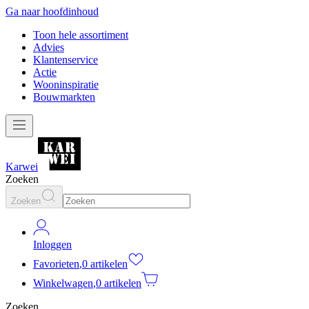
Ga naar hoofdinhoud
Toon hele assortiment
Advies
Klantenservice
Actie
Wooninspiratie
Bouwmarkten
Karwei
Zoeken
Zoeken
Inloggen
Favorieten
,
0 artikelen
Winkelwagen
,
0 artikelen
Zoeken