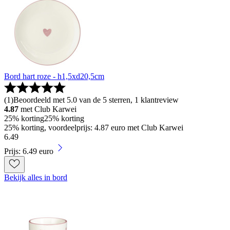
Bord hart roze - h1,5xd20,5cm
(
1
)
Beoordeeld met 5.0 van de 5 sterren, 1 klantreview
4.87
met Club Karwei
25% korting
25% korting
25% korting, voordeelprijs: 4.87 euro met Club Karwei
6
.
49
Prijs: 6.49 euro
Bekijk alles in bord