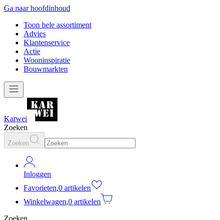
Ga naar hoofdinhoud
Toon hele assortiment
Advies
Klantenservice
Actie
Wooninspiratie
Bouwmarkten
Karwei
Zoeken
Zoeken
Inloggen
Favorieten
,
0 artikelen
Winkelwagen
,
0 artikelen
Zoeken