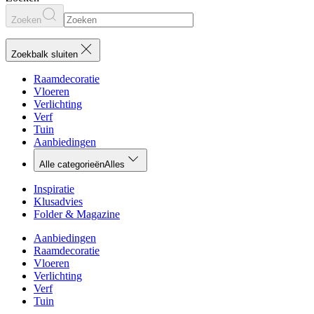
Zoeken
Zoekbalk sluiten
Raamdecoratie
Vloeren
Verlichting
Verf
Tuin
Aanbiedingen
Alle categorieën
Alles
Inspiratie
Klusadvies
Folder & Magazine
Aanbiedingen
Raamdecoratie
Vloeren
Verlichting
Verf
Tuin