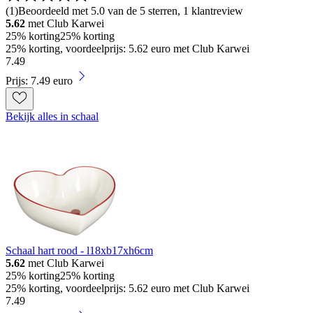
(
1
)
Beoordeeld met 5.0 van de 5 sterren, 1 klantreview
5.62
met Club Karwei
25% korting
25% korting
25% korting, voordeelprijs: 5.62 euro met Club Karwei
7
.
49
Prijs: 7.49 euro
Bekijk alles in schaal
Schaal hart rood - l18xb17xh6cm
5.62
met Club Karwei
25% korting
25% korting
25% korting, voordeelprijs: 5.62 euro met Club Karwei
7
.
49