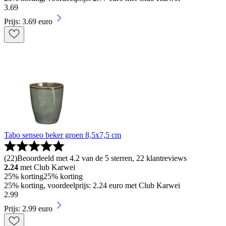
3
.
69
Prijs: 3.69 euro
Tabo senseo beker groen 8,5x7,5 cm
(
22
)
Beoordeeld met 4.2 van de 5 sterren, 22 klantreviews
2.24
met Club Karwei
25% korting
25% korting
25% korting, voordeelprijs: 2.24 euro met Club Karwei
2
.
99
Prijs: 2.99 euro