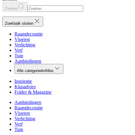
Zoeken
Zoekbalk sluiten
Raamdecoratie
Vloeren
Verlichting
Verf
Tuin
Aanbiedingen
Alle categorieën
Alles
Inspiratie
Klusadvies
Folder & Magazine
Aanbiedingen
Raamdecoratie
Vloeren
Verlichting
Verf
Tuin