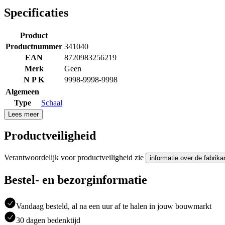
Specificaties
Product
Productnummer
341040
EAN
8720983256219
Merk
Geen
N P K
9998-9998-9998
Algemeen
Type
Schaal
Lees meer
Productveiligheid
Verantwoordelijk voor productveiligheid zie
informatie over de fabrika
Bestel- en bezorginformatie
Vandaag besteld, al na een uur af te halen in jouw bouwmarkt
30 dagen bedenktijd