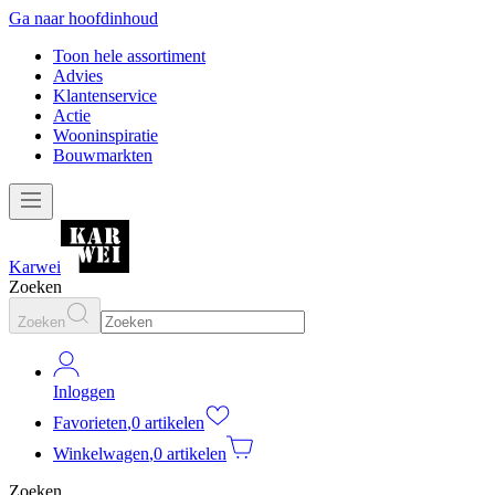
Ga naar hoofdinhoud
Toon hele assortiment
Advies
Klantenservice
Actie
Wooninspiratie
Bouwmarkten
Karwei
Zoeken
Zoeken
Inloggen
Favorieten
,
0 artikelen
Winkelwagen
,
0 artikelen
Zoeken