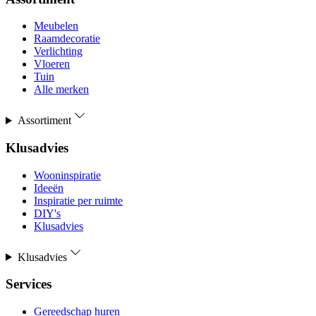
Meubelen
Raamdecoratie
Verlichting
Vloeren
Tuin
Alle merken
Assortiment
Klusadvies
Wooninspiratie
Ideeën
Inspiratie per ruimte
DIY's
Klusadvies
Klusadvies
Services
Gereedschap huren