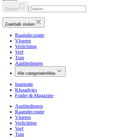
Zoeken
Zoekbalk sluiten
Raamdecoratie
Vloeren
Verlichting
Verf
Tuin
Aanbiedingen
Alle categorieën
Alles
Inspiratie
Klusadvies
Folder & Magazine
Aanbiedingen
Raamdecoratie
Vloeren
Verlichting
Verf
Tuin