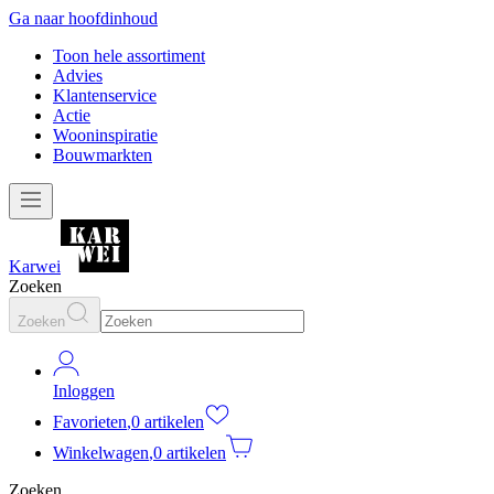
Ga naar hoofdinhoud
Toon hele assortiment
Advies
Klantenservice
Actie
Wooninspiratie
Bouwmarkten
Karwei
Zoeken
Zoeken
Inloggen
Favorieten
,
0 artikelen
Winkelwagen
,
0 artikelen
Zoeken