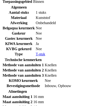
Toepassingsgebied
Binnen
Algemeen
Aantal stuks
1 stuks
Materiaal
Kunststof
Afwerking
Onbehandeld
Belgaqua keurmerk
Nee
Gaskeur
Nee
Gastec keurmerk
Nee
KIWA keurmerk
Ja
KVBG gekeurd
Nee
Type
T-stuk
Technische kenmerken
Methode van aansluiten 1
Knellen
Methode van aansluiten 2
Knellen
Methode van aansluiten 3
Knellen
KOMO keurmerk
Nee
Bevestigingsmethode
Inbouw
,
Opbouw
Afmetingen
Maat aansluiting 1
16 mm
Maat aansluiting 2
16 mm