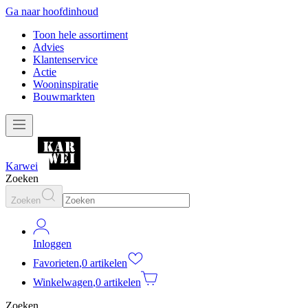
Ga naar hoofdinhoud
Toon hele assortiment
Advies
Klantenservice
Actie
Wooninspiratie
Bouwmarkten
Karwei
Zoeken
Zoeken
Inloggen
Favorieten
,
0 artikelen
Winkelwagen
,
0 artikelen
Zoeken