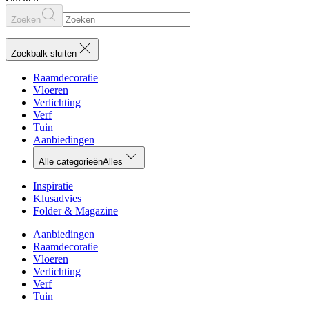
Zoeken
Zoekbalk sluiten
Raamdecoratie
Vloeren
Verlichting
Verf
Tuin
Aanbiedingen
Alle categorieën
Alles
Inspiratie
Klusadvies
Folder & Magazine
Aanbiedingen
Raamdecoratie
Vloeren
Verlichting
Verf
Tuin