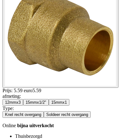
Prijs: 5.59 euro
5
.
59
afmeting
:
12mmx3
15mmx1/2"
15mmx1
Type
:
Knel recht overgang
Soldeer recht overgang
Online
bijna uitverkocht
Thuisbezorgd