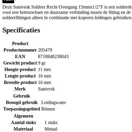
Deze Sanivesk Soldeer Recht Overgang 15mmx1/2"F is een soldeerkoppe
voor een betrouwbare en duurzame verbinding tussen de fitting en de l
soldeerfittingen alleen in combinatie met koperen leidingen gebruiken
Specificaties
Product
Productnummer
205479
EAN
8718848238043
Gewicht product
9 gr
Hoogte product
11 mm
Lengte product
16 mm
Breedte product
16 mm
Merk
Sanivesk
Gebruik
Beoogd gebruik
Leidingwater
Toepassingsgebied
Binnen
Algemeen
Aantal stuks
1 stuks
Materiaal
Metaal