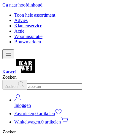
Ga naar hoofdinhoud
Toon hele assortiment
Advies
Klantenservice
Actie
Wooninspiratie
Bouwmarkten
Karwei
Zoeken
Zoeken
Inloggen
Favorieten
,
0 artikelen
Winkelwagen
,
0 artikelen
Zoeken