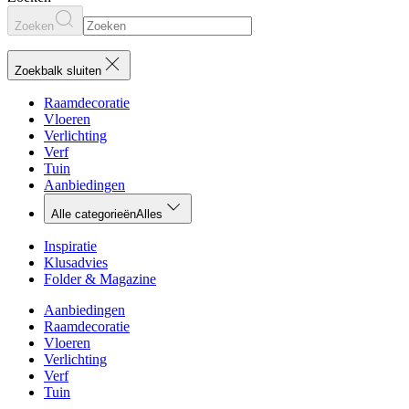
Zoeken
Zoekbalk sluiten
Raamdecoratie
Vloeren
Verlichting
Verf
Tuin
Aanbiedingen
Alle categorieën
Alles
Inspiratie
Klusadvies
Folder & Magazine
Aanbiedingen
Raamdecoratie
Vloeren
Verlichting
Verf
Tuin