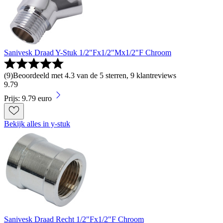
Sanivesk Draad Y-Stuk 1/2"Fx1/2"Mx1/2"F Chroom
(
9
)
Beoordeeld met 4.3 van de 5 sterren, 9 klantreviews
9
.
79
Prijs: 9.79 euro
Bekijk alles in y-stuk
Sanivesk Draad Recht 1/2"Fx1/2"F Chroom