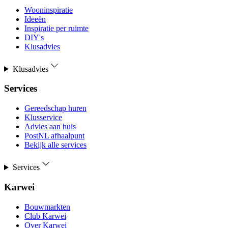
Wooninspiratie
Ideeën
Inspiratie per ruimte
DIY's
Klusadvies
Klusadvies
Services
Gereedschap huren
Klusservice
Advies aan huis
PostNL afhaalpunt
Bekijk alle services
Services
Karwei
Bouwmarkten
Club Karwei
Over Karwei