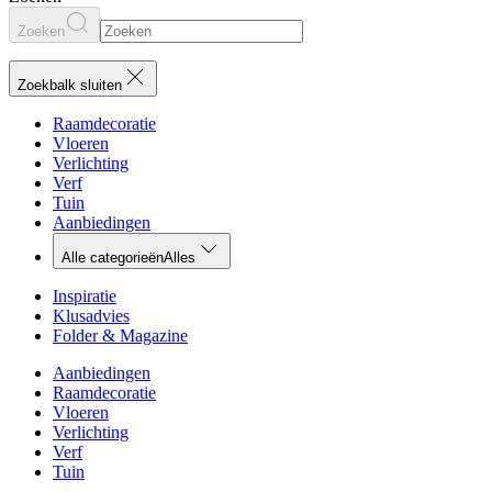
Zoeken
Zoekbalk sluiten
Raamdecoratie
Vloeren
Verlichting
Verf
Tuin
Aanbiedingen
Alle categorieën
Alles
Inspiratie
Klusadvies
Folder & Magazine
Aanbiedingen
Raamdecoratie
Vloeren
Verlichting
Verf
Tuin