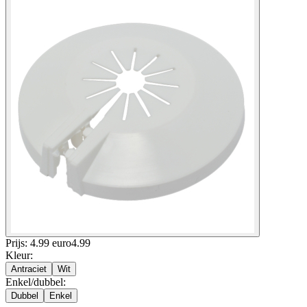
Prijs: 4.99 euro
4
.
99
Kleur
:
Antraciet
Wit
Enkel/dubbel
:
Dubbel
Enkel