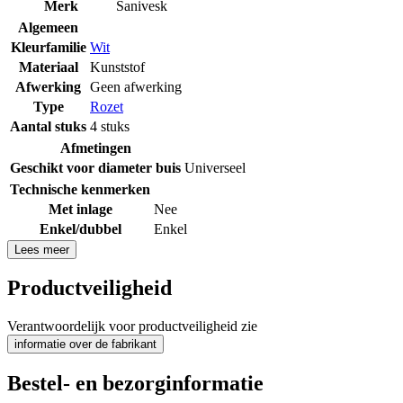
Merk
Sanivesk
Algemeen
Kleurfamilie
Wit
Materiaal
Kunststof
Afwerking
Geen afwerking
Type
Rozet
Aantal stuks
4 stuks
Afmetingen
Geschikt voor diameter buis
Universeel
Technische kenmerken
Met inlage
Nee
Enkel/dubbel
Enkel
Lees meer
Productveiligheid
Verantwoordelijk voor productveiligheid zie
informatie over de fabrikant
Bestel- en bezorginformatie