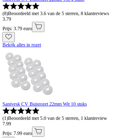
(
8
)
Beoordeeld met 3.6 van de 5 sterren, 8 klantreviews
3
.
79
Prijs: 3.79 euro
Bekijk alles in rozet
Sanivesk CV Buisrozet 22mm Wit 10 stuks
(
1
)
Beoordeeld met 5.0 van de 5 sterren, 1 klantreview
7
.
99
Prijs: 7.99 euro