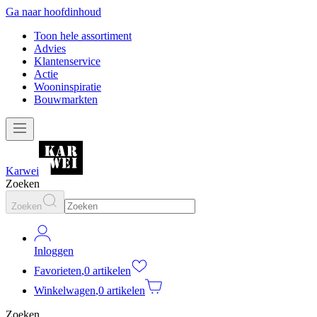
Ga naar hoofdinhoud
Toon hele assortiment
Advies
Klantenservice
Actie
Wooninspiratie
Bouwmarkten
Karwei
Zoeken
Zoeken
Inloggen
Favorieten
,
0 artikelen
Winkelwagen
,
0 artikelen
Zoeken