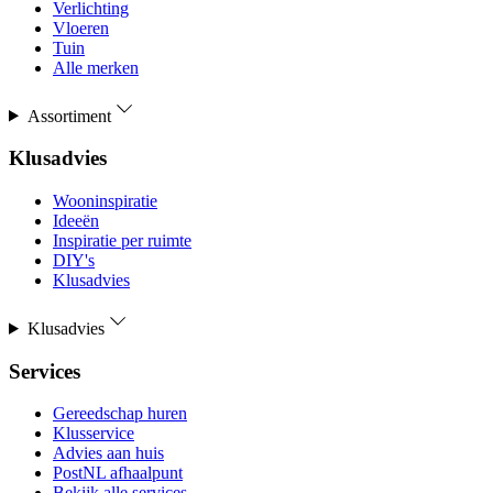
Verlichting
Vloeren
Tuin
Alle merken
Assortiment
Klusadvies
Wooninspiratie
Ideeën
Inspiratie per ruimte
DIY's
Klusadvies
Klusadvies
Services
Gereedschap huren
Klusservice
Advies aan huis
PostNL afhaalpunt
Bekijk alle services