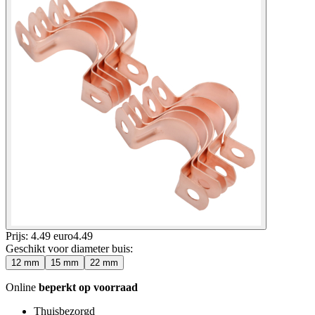
Prijs: 4.49 euro
4
.
49
Geschikt voor diameter buis
:
12 mm
15 mm
22 mm
Online
beperkt op voorraad
Thuisbezorgd