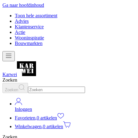
Ga naar hoofdinhoud
Toon hele assortiment
Advies
Klantenservice
Actie
Wooninspiratie
Bouwmarkten
Karwei
Zoeken
Zoeken
Inloggen
Favorieten
,
0 artikelen
Winkelwagen
,
0 artikelen
Zoeken