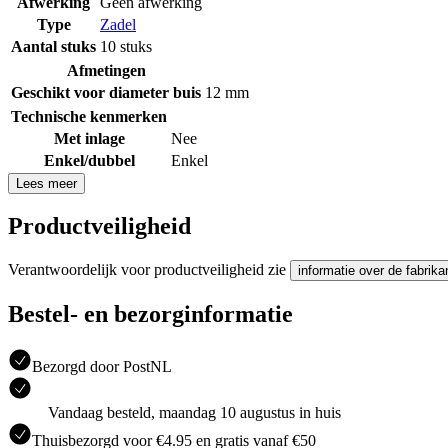
Afwerking
Geen afwerking
Type
Zadel
Aantal stuks
10 stuks
Afmetingen
Geschikt voor diameter buis
12 mm
Technische kenmerken
Met inlage
Nee
Enkel/dubbel
Enkel
Lees meer
Productveiligheid
Verantwoordelijk voor productveiligheid zie
informatie over de fabrika
Bestel- en bezorginformatie
Bezorgd door PostNL
Vandaag besteld, maandag 10 augustus in huis
Thuisbezorgd voor €4.95 en gratis vanaf €50