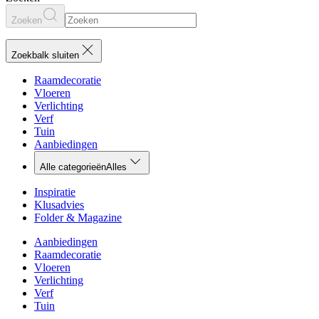
Zoeken
Zoekbalk sluiten
Raamdecoratie
Vloeren
Verlichting
Verf
Tuin
Aanbiedingen
Alle categorieën
Alles
Inspiratie
Klusadvies
Folder & Magazine
Aanbiedingen
Raamdecoratie
Vloeren
Verlichting
Verf
Tuin