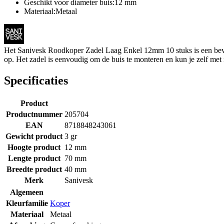
Geschikt voor diameter buis:12 mm
Materiaal:Metaal
Het Sanivesk Roodkoper Zadel Laag Enkel 12mm 10 stuks is een beves
op. Het zadel is eenvoudig om de buis te monteren en kun je zelf me
Specificaties
Product
Productnummer
205704
EAN
8718848243061
Gewicht product
3 gr
Hoogte product
12 mm
Lengte product
70 mm
Breedte product
40 mm
Merk
Sanivesk
Algemeen
Kleurfamilie
Koper
Materiaal
Metaal