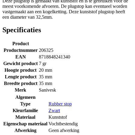
Deze plugstop is gemaakt van kunststof en is te gebruiken voor de
meest voorkomende afvoeren. De plugstop kan eventueel worden
vastgemaakt aan een kogelketting. Deze kunststof plugstop heeft
een diameter van 32,5mm.
Specificaties
Product
Productnummer
206325
EAN
8718848241340
Gewicht product
7 gr
Hoogte product
20 mm
Lengte product
35 mm
Breedte product
35 mm
Merk
Sanivesk
Algemeen
Type
Rubber stop
Kleurfamilie
Zwart
Materiaal
Kunststof
Eigenschap materiaal
Vochtbestendig
Afwerking
Geen afwerking