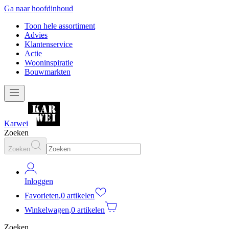
Ga naar hoofdinhoud
Toon hele assortiment
Advies
Klantenservice
Actie
Wooninspiratie
Bouwmarkten
Karwei
Zoeken
Zoeken
Inloggen
Favorieten
,
0 artikelen
Winkelwagen
,
0 artikelen
Zoeken