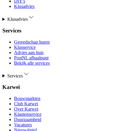
DIY's
Klusadvies
Klusadvies
Services
Gereedschap huren
Klusservice
Advies aan huis
PostNL afhaalpunt
Bekijk alle services
Services
Karwei
Bouwmarkten
Club Karwei
Over Karwei
Klantenservice
Duurzaamheid
Vacatures
Nieuwsbrief