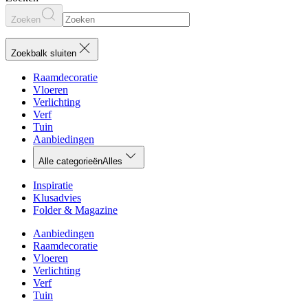
Zoeken
Zoekbalk sluiten
Raamdecoratie
Vloeren
Verlichting
Verf
Tuin
Aanbiedingen
Alle categorieën
Alles
Inspiratie
Klusadvies
Folder & Magazine
Aanbiedingen
Raamdecoratie
Vloeren
Verlichting
Verf
Tuin