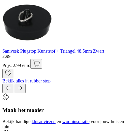
Sanivesk Plugstop Kunststof + Triangel 48,5mm Zwart
2
.
99
Prijs: 2.99 euro
Bekijk alles in rubber stop
Maak het mooier
Bekijk handige
klusadviezen
en
wooninspiratie
voor jouw huis en
tuin.