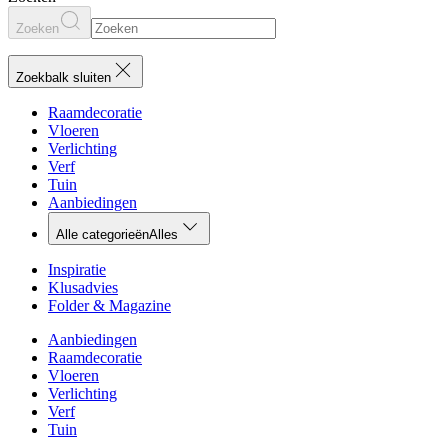
Zoeken
Zoekbalk sluiten
Raamdecoratie
Vloeren
Verlichting
Verf
Tuin
Aanbiedingen
Alle categorieën
Alles
Inspiratie
Klusadvies
Folder & Magazine
Aanbiedingen
Raamdecoratie
Vloeren
Verlichting
Verf
Tuin