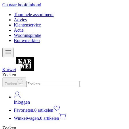
Ga naar hoofdinhoud
Toon hele assortiment
Advies
Klantenservice
Actie
Wooninspiratie
Bouwmarkten
Karwei
Zoeken
Zoeken
Inloggen
Favorieten
,
0 artikelen
Winkelwagen
,
0 artikelen
Zoeken