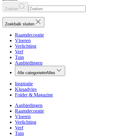
Zoeken
Zoekbalk sluiten
Raamdecoratie
Vloeren
Verlichting
Verf
Tuin
Aanbiedingen
Alle categorieën
Alles
Inspiratie
Klusadvies
Folder & Magazine
Aanbiedingen
Raamdecoratie
Vloeren
Verlichting
Verf
Tuin