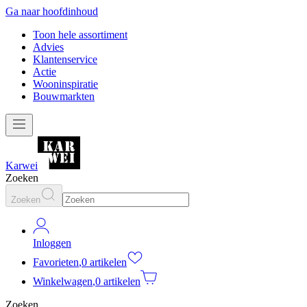
Ga naar hoofdinhoud
Toon hele assortiment
Advies
Klantenservice
Actie
Wooninspiratie
Bouwmarkten
Karwei
Zoeken
Zoeken
Inloggen
Favorieten
,
0 artikelen
Winkelwagen
,
0 artikelen
Zoeken