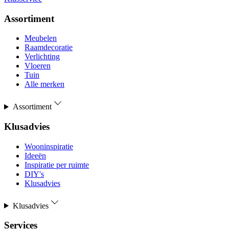
Assortiment
Meubelen
Raamdecoratie
Verlichting
Vloeren
Tuin
Alle merken
Assortiment
Klusadvies
Wooninspiratie
Ideeën
Inspiratie per ruimte
DIY's
Klusadvies
Klusadvies
Services