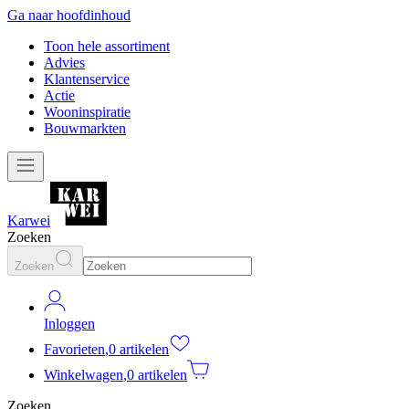
Ga naar hoofdinhoud
Toon hele assortiment
Advies
Klantenservice
Actie
Wooninspiratie
Bouwmarkten
Karwei
Zoeken
Zoeken
Inloggen
Favorieten
,
0 artikelen
Winkelwagen
,
0 artikelen
Zoeken