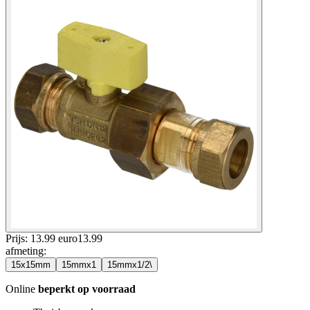
Prijs: 13.99 euro
13
.
99
afmeting
:
15x15mm
15mmx1
15mmx1/2\
Online
beperkt op voorraad