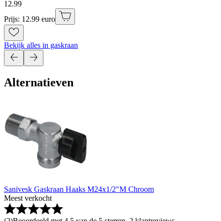
12
.
99
Prijs: 12.99 euro
Bekijk alles in gaskraan
Alternatieven
Sanivesk Gaskraan Haaks M24x1/2"M Chroom
Meest verkocht
(
2
)
Beoordeeld met 4.5 van de 5 sterren, 2 klantreviews