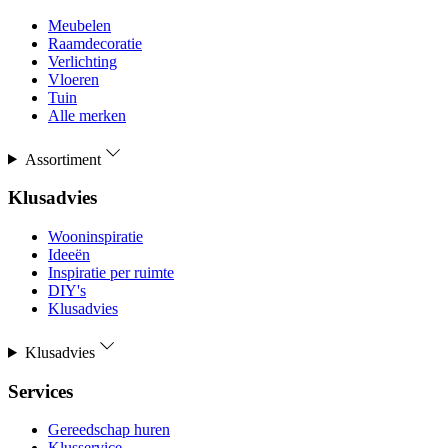
Meubelen
Raamdecoratie
Verlichting
Vloeren
Tuin
Alle merken
Assortiment
Klusadvies
Wooninspiratie
Ideeën
Inspiratie per ruimte
DIY's
Klusadvies
Klusadvies
Services
Gereedschap huren
Klusservice