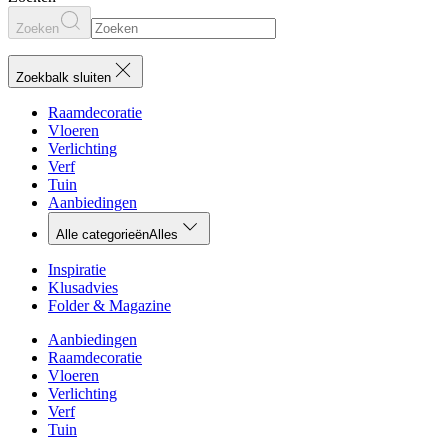
Zoeken
Zoekbalk sluiten
Raamdecoratie
Vloeren
Verlichting
Verf
Tuin
Aanbiedingen
Alle categorieën
Alles
Inspiratie
Klusadvies
Folder & Magazine
Aanbiedingen
Raamdecoratie
Vloeren
Verlichting
Verf
Tuin