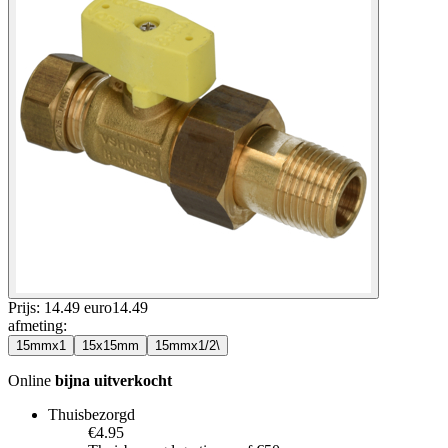
Prijs: 14.49 euro
14
.
49
afmeting
:
15mmx1
15x15mm
15mmx1/2\
Online
bijna uitverkocht
Thuisbezorgd
€4.95