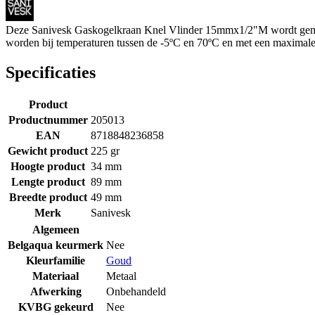
Deze Sanivesk Gaskogelkraan Knel Vlinder 15mmx1/2"M wordt gemont
worden bij temperaturen tussen de -5ºC en 70ºC en met een maximal
Specificaties
Product
Productnummer
205013
EAN
8718848236858
Gewicht product
225 gr
Hoogte product
34 mm
Lengte product
89 mm
Breedte product
49 mm
Merk
Sanivesk
Algemeen
Belgaqua keurmerk
Nee
Kleurfamilie
Goud
Materiaal
Metaal
Afwerking
Onbehandeld
KVBG gekeurd
Nee