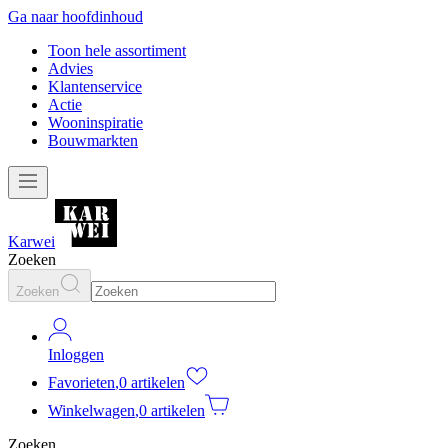
Ga naar hoofdinhoud
Toon hele assortiment
Advies
Klantenservice
Actie
Wooninspiratie
Bouwmarkten
Karwei
Zoeken
Zoeken
Inloggen
Favorieten
,
0 artikelen
Winkelwagen
,
0 artikelen
Zoeken