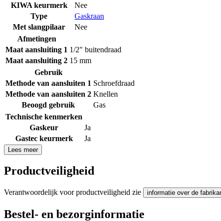
KIWA keurmerk
Nee
Type
Gaskraan
Met slangpilaar
Nee
Afmetingen
Maat aansluiting 1
1/2" buitendraad
Maat aansluiting 2
15 mm
Gebruik
Methode van aansluiten 1
Schroefdraad
Methode van aansluiten 2
Knellen
Beoogd gebruik
Gas
Technische kenmerken
Gaskeur
Ja
Gastec keurmerk
Ja
Lees meer
Productveiligheid
Verantwoordelijk voor productveiligheid zie
informatie over de fabrika
Bestel- en bezorginformatie