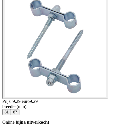
Prijs: 9.29 euro
9
.
29
breedte (mm)
:
81
87
Online
bijna uitverkocht