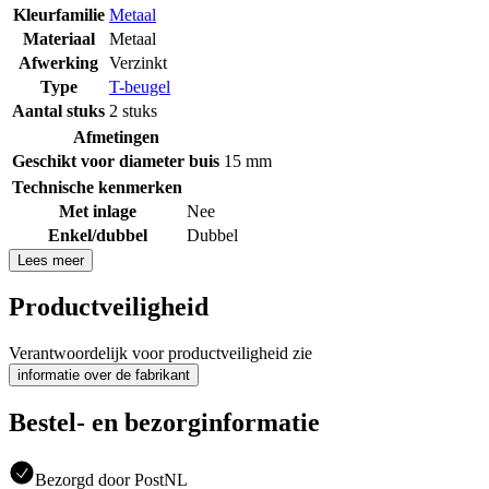
Kleurfamilie
Metaal
Materiaal
Metaal
Afwerking
Verzinkt
Type
T-beugel
Aantal stuks
2 stuks
Afmetingen
Geschikt voor diameter buis
15 mm
Technische kenmerken
Met inlage
Nee
Enkel/dubbel
Dubbel
Lees meer
Productveiligheid
Verantwoordelijk voor productveiligheid zie
informatie over de fabrikant
Bestel- en bezorginformatie
Bezorgd door PostNL