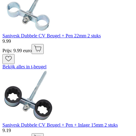
Sanivesk Dubbele CV Beugel + Pen 22mm 2 stuks
9
.
99
Prijs: 9.99 euro
Bekijk alles in t-beugel
Sanivesk Dubbele CV Beugel + Pen + Inlage 15mm 2 stuks
9
.
19