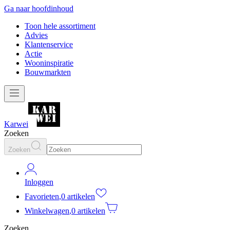
Ga naar hoofdinhoud
Toon hele assortiment
Advies
Klantenservice
Actie
Wooninspiratie
Bouwmarkten
Karwei
Zoeken
Zoeken
Inloggen
Favorieten
,
0 artikelen
Winkelwagen
,
0 artikelen
Zoeken