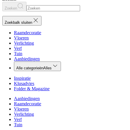
Zoeken
Zoekbalk sluiten
Raamdecoratie
Vloeren
Verlichting
Verf
Tuin
Aanbiedingen
Alle categorieën
Alles
Inspiratie
Klusadvies
Folder & Magazine
Aanbiedingen
Raamdecoratie
Vloeren
Verlichting
Verf
Tuin