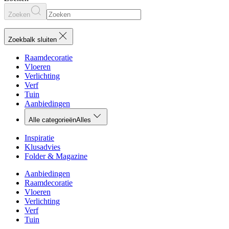
Zoeken
Zoekbalk sluiten
Raamdecoratie
Vloeren
Verlichting
Verf
Tuin
Aanbiedingen
Alle categorieën
Alles
Inspiratie
Klusadvies
Folder & Magazine
Aanbiedingen
Raamdecoratie
Vloeren
Verlichting
Verf
Tuin