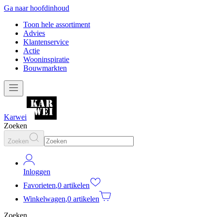
Ga naar hoofdinhoud
Toon hele assortiment
Advies
Klantenservice
Actie
Wooninspiratie
Bouwmarkten
Karwei
Zoeken
Zoeken
Inloggen
Favorieten
,
0 artikelen
Winkelwagen
,
0 artikelen
Zoeken