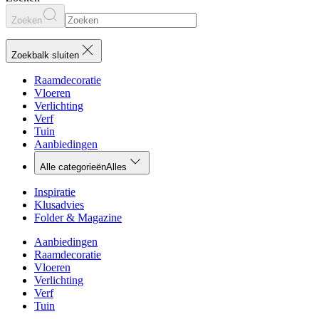
Zoeken
Zoekbalk sluiten
Raamdecoratie
Vloeren
Verlichting
Verf
Tuin
Aanbiedingen
Alle categorieën
Alles
Inspiratie
Klusadvies
Folder & Magazine
Aanbiedingen
Raamdecoratie
Vloeren
Verlichting
Verf
Tuin