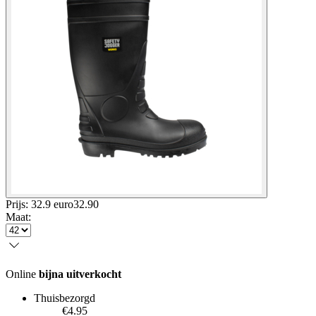
Prijs: 32.9 euro
32
.
90
Maat
:
Online
bijna uitverkocht
Thuisbezorgd
€4.95