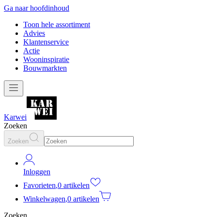
Ga naar hoofdinhoud
Toon hele assortiment
Advies
Klantenservice
Actie
Wooninspiratie
Bouwmarkten
Karwei
Zoeken
Zoeken
Inloggen
Favorieten
,
0 artikelen
Winkelwagen
,
0 artikelen
Zoeken