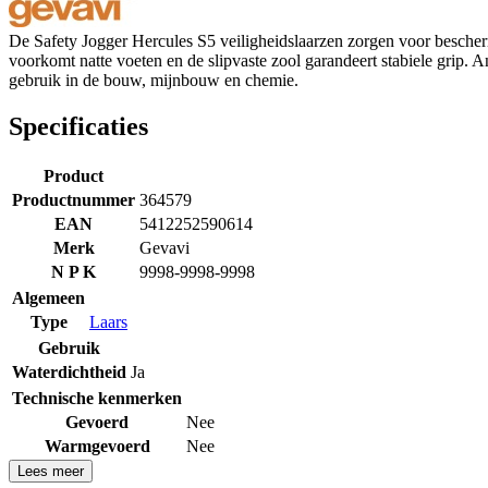
De Safety Jogger Hercules S5 veiligheidslaarzen zorgen voor bescherm
voorkomt natte voeten en de slipvaste zool garandeert stabiele grip.
gebruik in de bouw, mijnbouw en chemie.
Specificaties
Product
Productnummer
364579
EAN
5412252590614
Merk
Gevavi
N P K
9998-9998-9998
Algemeen
Type
Laars
Gebruik
Waterdichtheid
Ja
Technische kenmerken
Gevoerd
Nee
Warmgevoerd
Nee
Lees meer