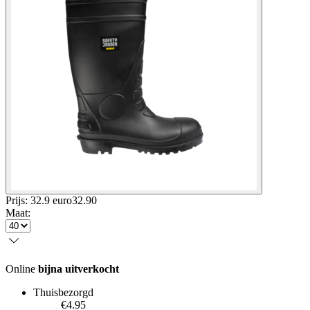
Prijs: 32.9 euro
32
.
90
Maat
:
Online
bijna uitverkocht
Thuisbezorgd
€4.95