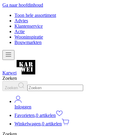
Ga naar hoofdinhoud
Toon hele assortiment
Advies
Klantenservice
Actie
Wooninspiratie
Bouwmarkten
Karwei
Zoeken
Zoeken
Inloggen
Favorieten
,
0 artikelen
Winkelwagen
,
0 artikelen
Zoeken