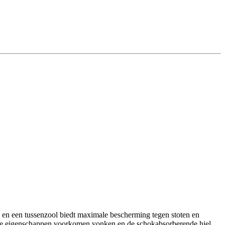
s en een tussenzool biedt maximale bescherming tegen stoten en
ische eigenschappen voorkomen vonken en de schokabsorberende hiel