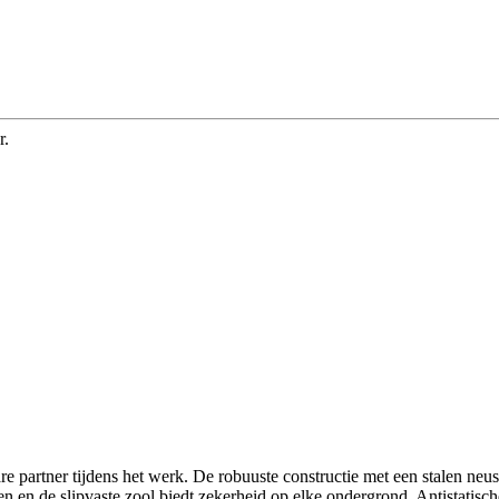
r.
e partner tijdens het werk. De robuuste constructie met een stalen neu
en en de slipvaste zool biedt zekerheid op elke ondergrond. Antistat