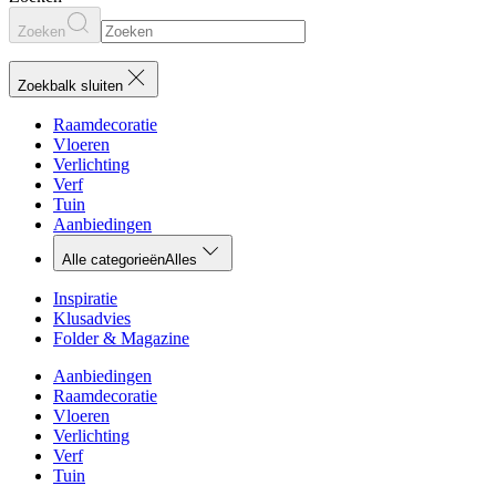
Zoeken
Zoekbalk sluiten
Raamdecoratie
Vloeren
Verlichting
Verf
Tuin
Aanbiedingen
Alle categorieën
Alles
Inspiratie
Klusadvies
Folder & Magazine
Aanbiedingen
Raamdecoratie
Vloeren
Verlichting
Verf
Tuin