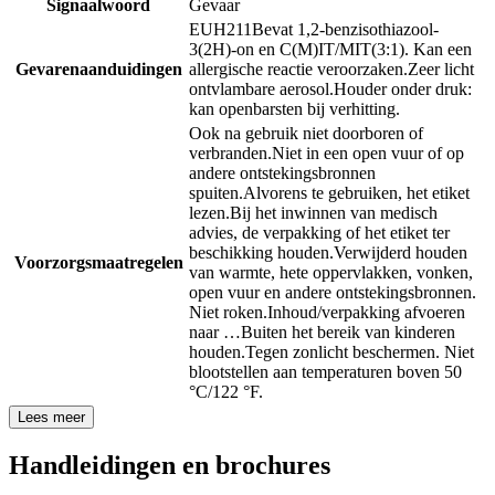
Signaalwoord
Gevaar
EUH211
Bevat 1,2-benzisothiazool-
3(2H)-on en C(M)IT/MIT(3:1). Kan een
Gevarenaanduidingen
allergische reactie veroorzaken.
Zeer licht
ontvlambare aerosol.
Houder onder druk:
kan openbarsten bij verhitting.
Ook na gebruik niet doorboren of
verbranden.
Niet in een open vuur of op
andere ontstekingsbronnen
spuiten.
Alvorens te gebruiken, het etiket
lezen.
Bij het inwinnen van medisch
advies, de verpakking of het etiket ter
beschikking houden.
Verwijderd houden
Voorzorgsmaatregelen
van warmte, hete oppervlakken, vonken,
open vuur en andere ontstekingsbronnen.
Niet roken.
Inhoud/verpakking afvoeren
naar …
Buiten het bereik van kinderen
houden.
Tegen zonlicht beschermen. Niet
blootstellen aan temperaturen boven 50
°C/122 °F.
Lees meer
Handleidingen en brochures