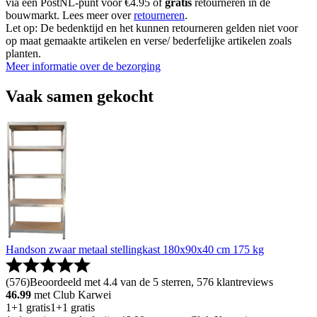
via een PostNL-punt voor €4.95 of
gratis
retourneren in de
bouwmarkt. Lees meer over
retourneren
.
Let op: De bedenktijd en het kunnen retourneren gelden niet voor
op maat gemaakte artikelen en verse/ bederfelijke artikelen zoals
planten.
Meer informatie over de bezorging
Vaak samen gekocht
Handson zwaar metaal stellingkast 180x90x40 cm 175 kg
(
576
)
Beoordeeld met 4.4 van de 5 sterren, 576 klantreviews
46.99
met Club Karwei
1+1 gratis
1+1 gratis