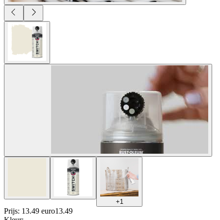
+
1
Prijs: 13.49 euro
13
.
49
Kleur
: