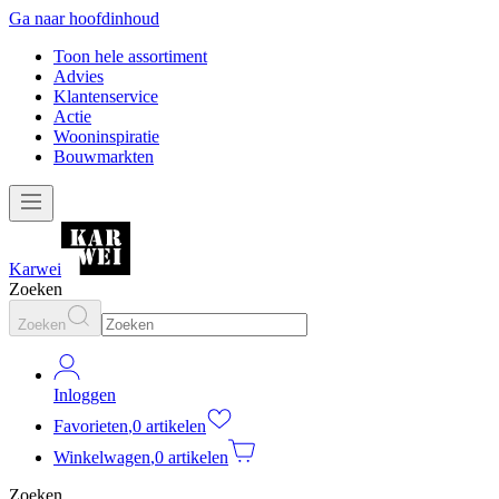
Ga naar hoofdinhoud
Toon hele assortiment
Advies
Klantenservice
Actie
Wooninspiratie
Bouwmarkten
Karwei
Zoeken
Zoeken
Inloggen
Favorieten
,
0 artikelen
Winkelwagen
,
0 artikelen
Zoeken