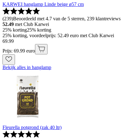
KARWEI hanglamp Linde beige ø57 cm
(
239
)
Beoordeeld met 4.7 van de 5 sterren, 239 klantreviews
52.49
met Club Karwei
25% korting
25% korting
25% korting, voordeelprijs: 52.49 euro met Club Karwei
69
.
99
Prijs: 69.99 euro
Bekijk alles in hanglamp
Fleurella potgrond (zak 40 ltr)