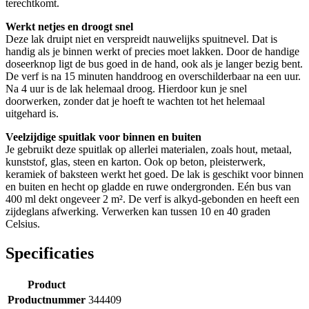
terechtkomt.
Werkt netjes en droogt snel
Deze lak druipt niet en verspreidt nauwelijks spuitnevel. Dat is
handig als je binnen werkt of precies moet lakken. Door de handige
doseerknop ligt de bus goed in de hand, ook als je langer bezig bent.
De verf is na 15 minuten handdroog en overschilderbaar na een uur.
Na 4 uur is de lak helemaal droog. Hierdoor kun je snel
doorwerken, zonder dat je hoeft te wachten tot het helemaal
uitgehard is.
Veelzijdige spuitlak voor binnen en buiten
Je gebruikt deze spuitlak op allerlei materialen, zoals hout, metaal,
kunststof, glas, steen en karton. Ook op beton, pleisterwerk,
keramiek of baksteen werkt het goed. De lak is geschikt voor binnen
en buiten en hecht op gladde en ruwe ondergronden. Eén bus van
400 ml dekt ongeveer 2 m². De verf is alkyd-gebonden en heeft een
zijdeglans afwerking. Verwerken kan tussen 10 en 40 graden
Celsius.
Specificaties
Product
Productnummer
344409