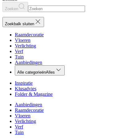
Zoeken
Zoekbalk sluiten
Raamdecoratie
Vloeren
Verlichting
Verf
Tuin
Aanbiedingen
Alle categorieën
Alles
Inspiratie
Klusadvies
Folder & Magazine
Aanbiedingen
Raamdecoratie
Vloeren
Verlichting
Verf
Tuin