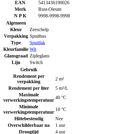
EAN
5413436190026
Merk
Rust-Oleum
N P K
9998-9998-9998
Algemeen
Kleur
Zeeschelp
Verpakking
Spuitbus
Type
Spuitlak
Kleurfamilie
Wit
Glansgraad
Zijdeglans
Lijn
Switch
Gebruik
Rendement per
2 m²
verpakking
Rendement per liter
5 m²/L
Maximale
40 °C
verwerkingstemperatuur
Minimale
10 °C
verwerkingstemperatuur
Hittebestendig
Nee
Overschilderbaar na
1 uur
Droogtijd
4 uur