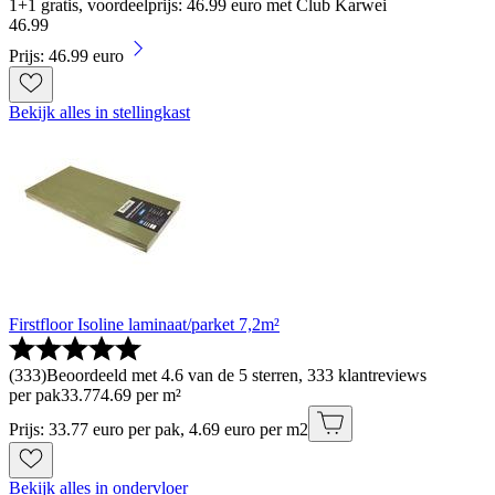
1+1 gratis, voordeelprijs: 46.99 euro met Club Karwei
46
.
99
Prijs: 46.99 euro
Bekijk alles in stellingkast
Firstfloor Isoline laminaat/parket 7,2m²
(
333
)
Beoordeeld met 4.6 van de 5 sterren, 333 klantreviews
per pak
33
.
77
4.69 per m²
Prijs: 33.77 euro per pak, 4.69 euro per m2
Bekijk alles in ondervloer