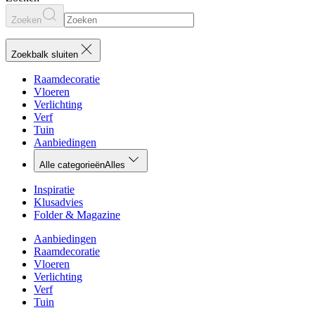
Zoeken
Zoekbalk sluiten
Raamdecoratie
Vloeren
Verlichting
Verf
Tuin
Aanbiedingen
Alle categorieën
Alles
Inspiratie
Klusadvies
Folder & Magazine
Aanbiedingen
Raamdecoratie
Vloeren
Verlichting
Verf
Tuin