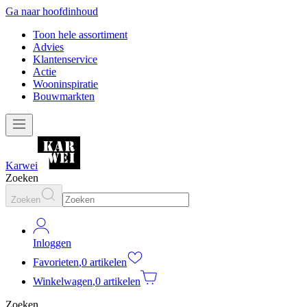
Ga naar hoofdinhoud
Toon hele assortiment
Advies
Klantenservice
Actie
Wooninspiratie
Bouwmarkten
Karwei
Zoeken
Zoeken
Inloggen
Favorieten
,
0 artikelen
Winkelwagen
,
0 artikelen
Zoeken