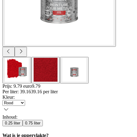
Prijs: 9.79 euro
9
.
79
Per
liter
:
39.16
39.16
per
liter
Kleur
:
Inhoud
:
0.25 liter
0.75 liter
Wat is je oppervlakte?