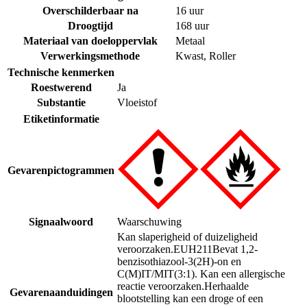
Overschilderbaar na
16 uur
Droogtijd
168 uur
Materiaal van doeloppervlak
Metaal
Verwerkingsmethode
Kwast
,
Roller
Technische kenmerken
Roestwerend
Ja
Substantie
Vloeistof
Etiketinformatie
Gevarenpictogrammen
Signaalwoord
Waarschuwing
Kan slaperigheid of duizeligheid
veroorzaken.
EUH211
Bevat 1,2-
benzisothiazool-3(2H)-on en
C(M)IT/MIT(3:1). Kan een allergische
reactie veroorzaken.
Herhaalde
Gevarenaanduidingen
blootstelling kan een droge of een