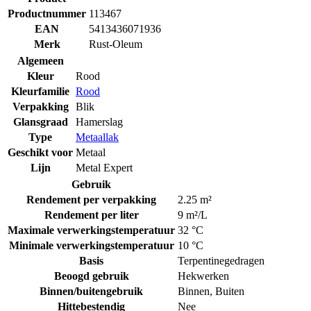
Productnummer
113467
EAN
5413436071936
Merk
Rust-Oleum
Algemeen
Kleur
Rood
Kleurfamilie
Rood
Verpakking
Blik
Glansgraad
Hamerslag
Type
Metaallak
Geschikt voor
Metaal
Lijn
Metal Expert
Gebruik
Rendement per verpakking
2.25 m²
Rendement per liter
9 m²/L
Maximale verwerkingstemperatuur
32 °C
Minimale verwerkingstemperatuur
10 °C
Basis
Terpentinegedragen
Beoogd gebruik
Hekwerken
Binnen/buitengebruik
Binnen
,
Buiten
Hittebestendig
Nee