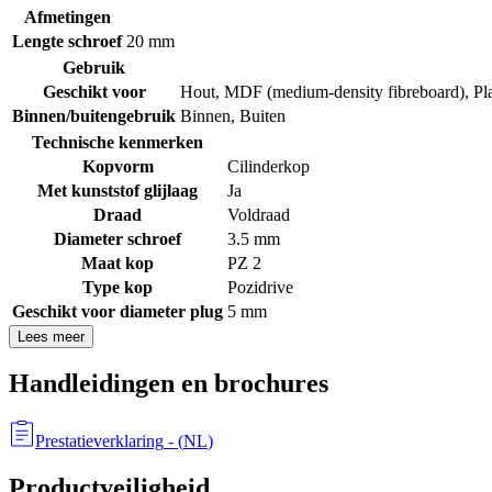
Afmetingen
Lengte schroef
20 mm
Gebruik
Geschikt voor
Hout
,
MDF (medium-density fibreboard)
,
Pl
Binnen/buitengebruik
Binnen
,
Buiten
Technische kenmerken
Kopvorm
Cilinderkop
Met kunststof glijlaag
Ja
Draad
Voldraad
Diameter schroef
3.5 mm
Maat kop
PZ 2
Type kop
Pozidrive
Geschikt voor diameter plug
5 mm
Lees meer
Handleidingen en brochures
Prestatieverklaring
- (
NL
)
Productveiligheid