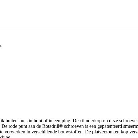
n.
 buitenshuis in hout of in een plug. De cilinderkop op deze schroeven
De rode punt aan de Rotadrill® schroeven is een gepatenteerd smeermid
e verwerken in verschillende bouwstoffen. De platverzonken kop verzink
kking.