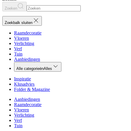
Zoeken
Zoekbalk sluiten
Raamdecoratie
Vloeren
Verlichting
Verf
Tuin
Aanbiedingen
Alle categorieën
Alles
Inspiratie
Klusadvies
Folder & Magazine
Aanbiedingen
Raamdecoratie
Vloeren
Verlichting
Verf
Tuin