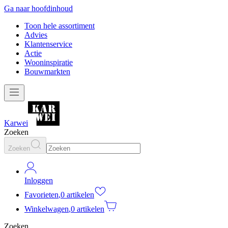
Ga naar hoofdinhoud
Toon hele assortiment
Advies
Klantenservice
Actie
Wooninspiratie
Bouwmarkten
Karwei
Zoeken
Zoeken
Inloggen
Favorieten
,
0 artikelen
Winkelwagen
,
0 artikelen
Zoeken