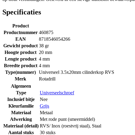
Specificaties
Product
Productnummer
460875
EAN
8718546054266
Gewicht product
38 gr
Hoogte product
20 mm
Lengte product
4 mm
Breedte product
4 mm
Type(nummer)
Universeel 3.5x20mm cilinderkop RVS
Merk
Rotadrill
Algemeen
Type
Universeelschroef
Inclusief bitje
Nee
Kleurfamilie
Grijs
Materiaal
Metaal
Afwerking
Met rode punt (smeermiddel)
Materiaal (detail)
RVS/ Inox (roestvrij staal)
,
Staal
Aantal stuks
30 stuks