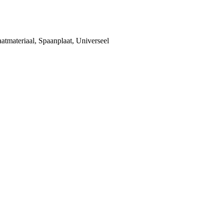
aatmateriaal
,
Spaanplaat
,
Universeel