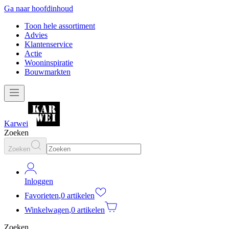
Ga naar hoofdinhoud
Toon hele assortiment
Advies
Klantenservice
Actie
Wooninspiratie
Bouwmarkten
Karwei
Zoeken
Zoeken
Inloggen
Favorieten
,
0 artikelen
Winkelwagen
,
0 artikelen
Zoeken