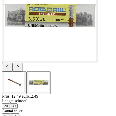
Prijs: 12.49 euro
12
.
49
Lengte schroef
:
20
30
Aantal stuks
: