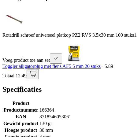
Rotadrill schroef universeel platkop PZ2 RVS 3.5x30 mm 100 stuks
1
Voeg product toe aan set
Toggler alligatorplug met flens AF5 5 mm 20 stuks
+ 5.89
Totaal 12.49
Specificaties
Product
Productnummer
166364
EAN
8718546053061
Gewicht product
130 gr
Hoogte product
30 mm
Lengte product
4 mm