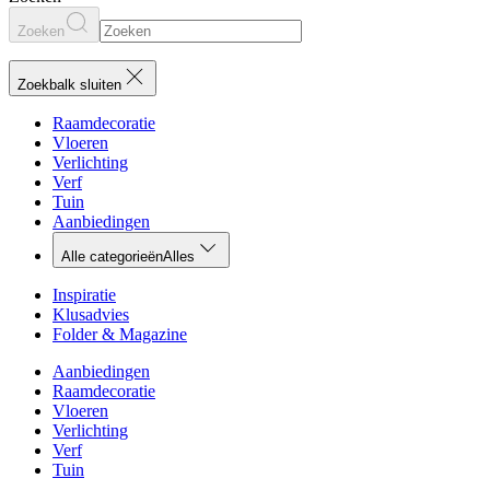
Zoeken
Zoekbalk sluiten
Raamdecoratie
Vloeren
Verlichting
Verf
Tuin
Aanbiedingen
Alle categorieën
Alles
Inspiratie
Klusadvies
Folder & Magazine
Aanbiedingen
Raamdecoratie
Vloeren
Verlichting
Verf
Tuin