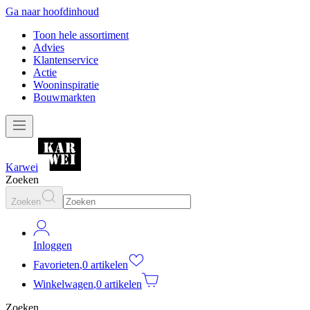
Ga naar hoofdinhoud
Toon hele assortiment
Advies
Klantenservice
Actie
Wooninspiratie
Bouwmarkten
Karwei
Zoeken
Zoeken
Inloggen
Favorieten
,
0 artikelen
Winkelwagen
,
0 artikelen
Zoeken