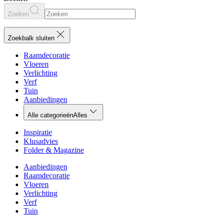
Zoeken
Zoekbalk sluiten
Raamdecoratie
Vloeren
Verlichting
Verf
Tuin
Aanbiedingen
Alle categorieën
Alles
Inspiratie
Klusadvies
Folder & Magazine
Aanbiedingen
Raamdecoratie
Vloeren
Verlichting
Verf
Tuin