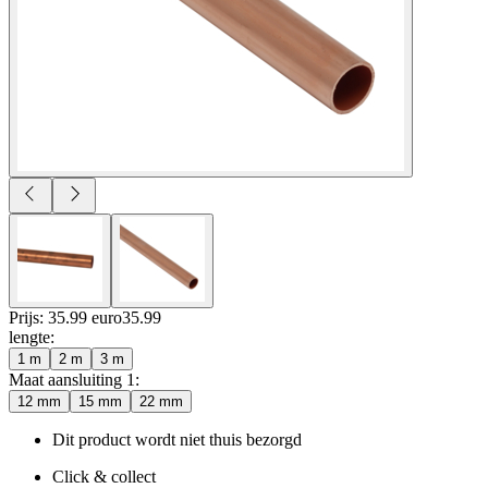
Prijs: 35.99 euro
35
.
99
lengte
:
1 m
2 m
3 m
Maat aansluiting 1
:
12 mm
15 mm
22 mm
Dit product wordt niet thuis bezorgd
Click & collect