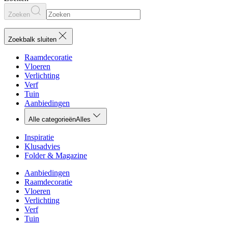
Zoeken
Zoekbalk sluiten
Raamdecoratie
Vloeren
Verlichting
Verf
Tuin
Aanbiedingen
Alle categorieën
Alles
Inspiratie
Klusadvies
Folder & Magazine
Aanbiedingen
Raamdecoratie
Vloeren
Verlichting
Verf
Tuin