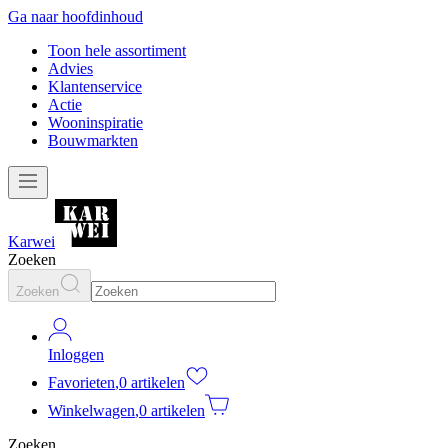
Ga naar hoofdinhoud
Toon hele assortiment
Advies
Klantenservice
Actie
Wooninspiratie
Bouwmarkten
Karwei
Zoeken
Zoeken
Inloggen
Favorieten
,
0 artikelen
Winkelwagen
,
0 artikelen
Zoeken