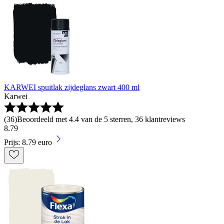
KARWEI spuitlak zijdeglans zwart 400 ml
Karwei
(
36
)
Beoordeeld met 4.4 van de 5 sterren, 36 klantreviews
8
.
79
Prijs: 8.79 euro