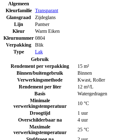
Algemeen
Kleurfamilie
Transparant
Glansgraad
Zijdeglans
Lijn
Pantser
Kleur
Warm Eiken
Kleurnummer
0804
Verpakking
Blik
Type
Lak
Gebruik
Rendement per verpakking
15 m²
Binnen/buitengebruik
Binnen
Verwerkingsmethode
Kwast
,
Roller
Rendement per liter
12 m²/L
Basis
Watergedragen
Minimale
10 °C
verwerkingstemperatuur
Droogtijd
1 uur
Overschilderbaar na
4 uur
Maximale
25 °C
verwerkingstemperatuur
Stofdroog na
2 uur