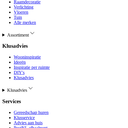
Raamdecoratie
Verlichting
Vloeren
Tuin
Alle merken
Assortiment
Klusadvies
Wooninspiratie
Ideeën
Inspiratie per ruimte
DIY's
Klusadvies
Klusadvies
Services
Gereedschap huren
Klusservice
Advies aan huis
PostNL afhaalpunt