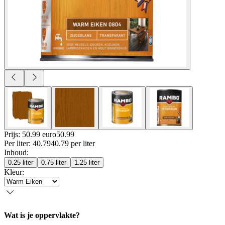
Prijs: 50.99 euro
50
.
99
Per
liter
:
40.79
40.79
per
liter
Inhoud
:
0.25 liter
0.75 liter
1.25 liter
Kleur
:
Wat is je oppervlakte?