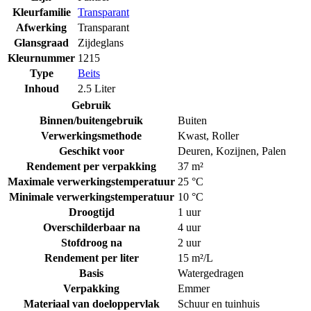
Kleurfamilie
Transparant
Afwerking
Transparant
Glansgraad
Zijdeglans
Kleurnummer
1215
Type
Beits
Inhoud
2.5 Liter
Gebruik
Binnen/buitengebruik
Buiten
Verwerkingsmethode
Kwast
,
Roller
Geschikt voor
Deuren
,
Kozijnen
,
Palen
Rendement per verpakking
37 m²
Maximale verwerkingstemperatuur
25 °C
Minimale verwerkingstemperatuur
10 °C
Droogtijd
1 uur
Overschilderbaar na
4 uur
Stofdroog na
2 uur
Rendement per liter
15 m²/L
Basis
Watergedragen
Verpakking
Emmer
Materiaal van doeloppervlak
Schuur en tuinhuis