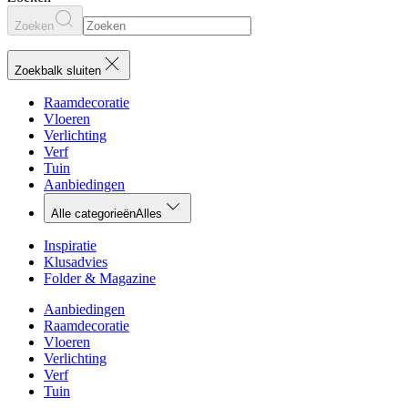
Zoeken
Zoekbalk sluiten
Raamdecoratie
Vloeren
Verlichting
Verf
Tuin
Aanbiedingen
Alle categorieën
Alles
Inspiratie
Klusadvies
Folder & Magazine
Aanbiedingen
Raamdecoratie
Vloeren
Verlichting
Verf
Tuin