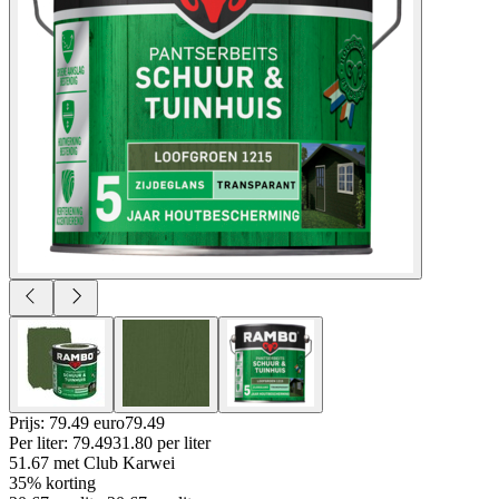
Prijs: 79.49 euro
79
.
49
Per
liter
:
79.49
31.80
per
liter
51.67
met Club Karwei
35% korting