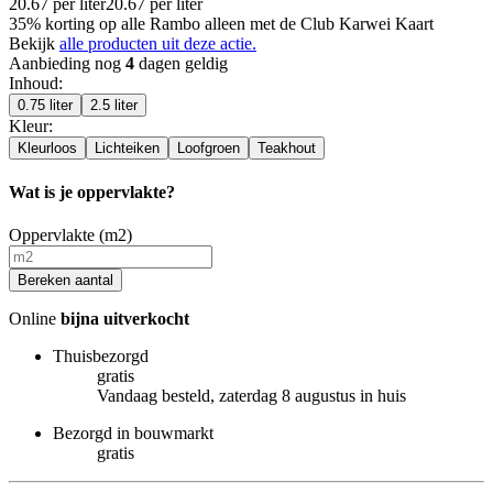
20.67
per
liter
20.67
per
liter
35% korting op alle Rambo alleen met de Club Karwei Kaart
Bekijk
alle producten uit deze actie.
Aanbieding nog
4
dagen geldig
Inhoud
:
0.75 liter
2.5 liter
Kleur
:
Kleurloos
Lichteiken
Loofgroen
Teakhout
Wat is je oppervlakte?
Oppervlakte (m2)
Bereken aantal
Online
bijna uitverkocht
Thuisbezorgd
gratis
Vandaag besteld, zaterdag 8 augustus in huis
Bezorgd in bouwmarkt
gratis