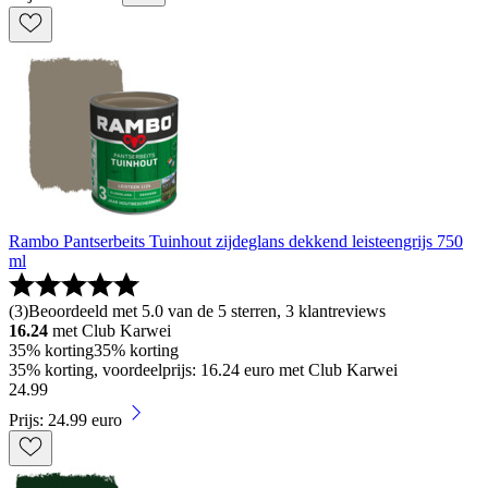
Rambo Pantserbeits Tuinhout zijdeglans dekkend leisteengrijs 750
ml
(
3
)
Beoordeeld met 5.0 van de 5 sterren, 3 klantreviews
16.24
met Club Karwei
35% korting
35% korting
35% korting, voordeelprijs: 16.24 euro met Club Karwei
24
.
99
Prijs: 24.99 euro