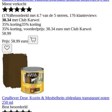
Meest verkocht
(
176
)
Beoordeeld met 4.7 van de 5 sterren, 176 klantreviews
38.34
met Club Karwei
35% korting
35% korting
35% korting, voordeelprijs: 38.34 euro met Club Karwei
58
.
99
Prijs: 58.99 euro
CetaBever Deur, Kozijn & Meubelbeits zijdeglans transparant noten
250 ml
Best beoordeeld