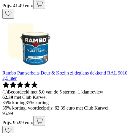
Prijs: 41.49 euro
Rambo Pantserbeits Deur & Kozijn zijdeglans dekkend RAL 9010
2,5 liter
(
1
)
Beoordeeld met 5.0 van de 5 sterren, 1 klantreview
62.39
met Club Karwei
35% korting
35% korting
35% korting, voordeelprijs: 62.39 euro met Club Karwei
95
.
99
Prijs: 95.99 euro