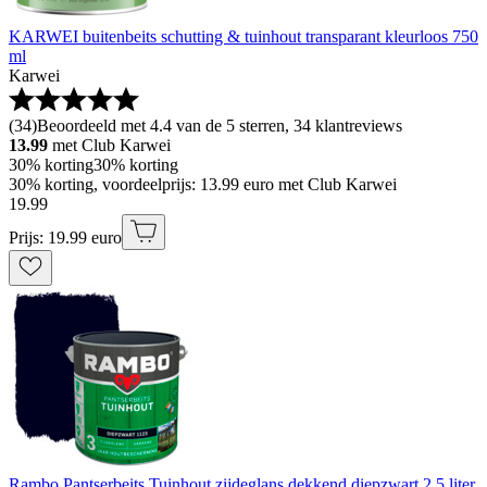
KARWEI buitenbeits schutting & tuinhout transparant kleurloos 750
ml
Karwei
(
34
)
Beoordeeld met 4.4 van de 5 sterren, 34 klantreviews
13.99
met Club Karwei
30% korting
30% korting
30% korting, voordeelprijs: 13.99 euro met Club Karwei
19
.
99
Prijs: 19.99 euro
Rambo Pantserbeits Tuinhout zijdeglans dekkend diepzwart 2,5 liter