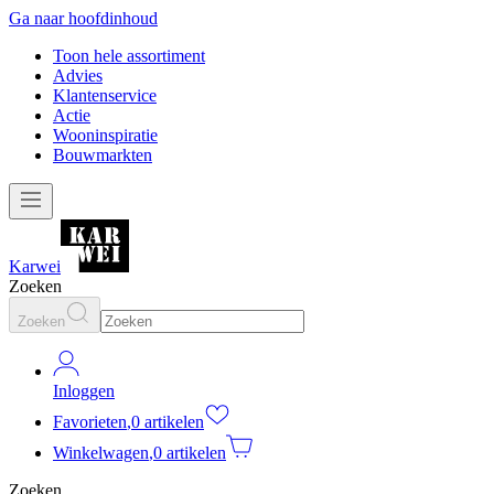
Ga naar hoofdinhoud
Toon hele assortiment
Advies
Klantenservice
Actie
Wooninspiratie
Bouwmarkten
Karwei
Zoeken
Zoeken
Inloggen
Favorieten
,
0 artikelen
Winkelwagen
,
0 artikelen
Zoeken