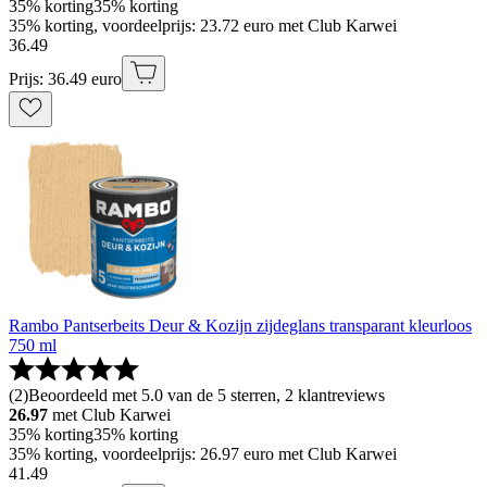
35% korting
35% korting
35% korting, voordeelprijs: 23.72 euro met Club Karwei
36
.
49
Prijs: 36.49 euro
Rambo Pantserbeits Deur & Kozijn zijdeglans transparant kleurloos
750 ml
(
2
)
Beoordeeld met 5.0 van de 5 sterren, 2 klantreviews
26.97
met Club Karwei
35% korting
35% korting
35% korting, voordeelprijs: 26.97 euro met Club Karwei
41
.
49