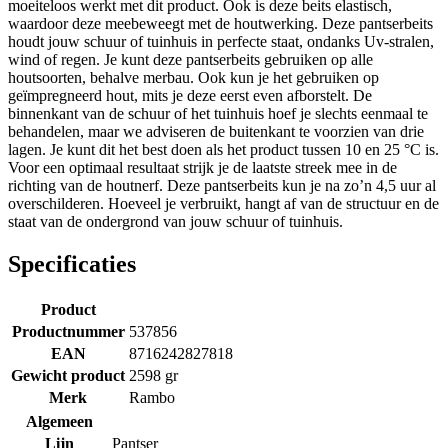
moeiteloos werkt met dit product. Ook is deze beits elastisch,
waardoor deze meebeweegt met de houtwerking. Deze pantserbeits
houdt jouw schuur of tuinhuis in perfecte staat, ondanks Uv-stralen,
wind of regen. Je kunt deze pantserbeits gebruiken op alle
houtsoorten, behalve merbau. Ook kun je het gebruiken op
geïmpregneerd hout, mits je deze eerst even afborstelt. De
binnenkant van de schuur of het tuinhuis hoef je slechts eenmaal te
behandelen, maar we adviseren de buitenkant te voorzien van drie
lagen. Je kunt dit het best doen als het product tussen 10 en 25 °C is.
Voor een optimaal resultaat strijk je de laatste streek mee in de
richting van de houtnerf. Deze pantserbeits kun je na zo’n 4,5 uur al
overschilderen. Hoeveel je verbruikt, hangt af van de structuur en de
staat van de ondergrond van jouw schuur of tuinhuis.
Specificaties
Product
Productnummer
537856
EAN
8716242827818
Gewicht product
2598 gr
Merk
Rambo
Algemeen
Lijn
Pantser