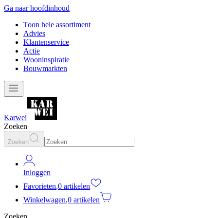
Ga naar hoofdinhoud
Toon hele assortiment
Advies
Klantenservice
Actie
Wooninspiratie
Bouwmarkten
Karwei
Zoeken
Zoeken
Inloggen
Favorieten
,
0 artikelen
Winkelwagen
,
0 artikelen
Zoeken