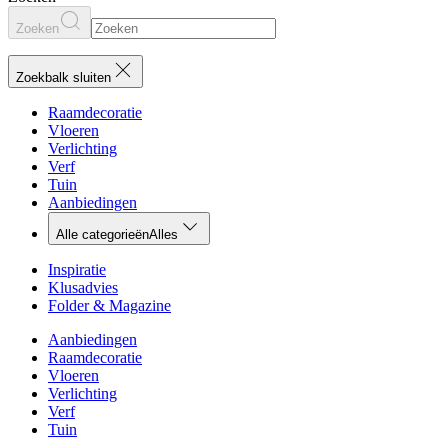
Zoeken
Zoekbalk sluiten
Raamdecoratie
Vloeren
Verlichting
Verf
Tuin
Aanbiedingen
Alle categorieën
Alles
Inspiratie
Klusadvies
Folder & Magazine
Aanbiedingen
Raamdecoratie
Vloeren
Verlichting
Verf
Tuin