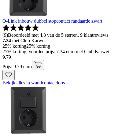
Q-Link inbouw dubbel stopcontact randaarde zwart
(
9
)
Beoordeeld met 4.8 van de 5 sterren, 9 klantreviews
7.34
met Club Karwei
25% korting
25% korting
25% korting, voordeelprijs: 7.34 euro met Club Karwei
9
.
79
Prijs: 9.79 euro
Bekijk alles in wandcontactdoos