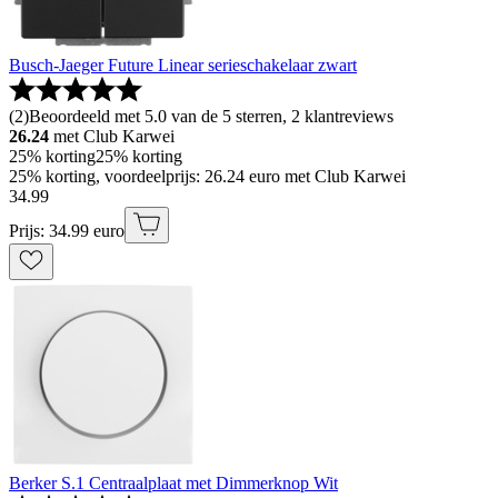
Busch-Jaeger Future Linear serieschakelaar zwart
(
2
)
Beoordeeld met 5.0 van de 5 sterren, 2 klantreviews
26.24
met Club Karwei
25% korting
25% korting
25% korting, voordeelprijs: 26.24 euro met Club Karwei
34
.
99
Prijs: 34.99 euro
Berker S.1 Centraalplaat met Dimmerknop Wit