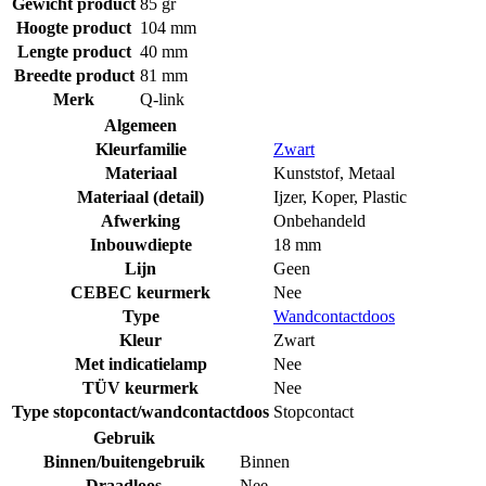
Gewicht product
85 gr
Hoogte product
104 mm
Lengte product
40 mm
Breedte product
81 mm
Merk
Q-link
Algemeen
Kleurfamilie
Zwart
Materiaal
Kunststof
,
Metaal
Materiaal (detail)
Ijzer
,
Koper
,
Plastic
Afwerking
Onbehandeld
Inbouwdiepte
18 mm
Lijn
Geen
CEBEC keurmerk
Nee
Type
Wandcontactdoos
Kleur
Zwart
Met indicatielamp
Nee
TÜV keurmerk
Nee
Type stopcontact/wandcontactdoos
Stopcontact
Gebruik
Binnen/buitengebruik
Binnen
Draadloos
Nee