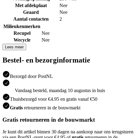
Met afdekplaat
Nee
Geaard
Nee
Aantal contacten
2
Milieukenmerken
Recupel
Nee
Wecycle
Nee
Lees meer
Bestel- en bezorginformatie
Bezorgd door PostNL
Vandaag besteld, maandag 10 augustus in huis
Thuisbezorgd voor €4.95 en gratis vanaf €50
Gratis
retourneren in de bouwmarkt
Gratis retourneren in de bouwmarkt
Je kunt dit artikel binnen 30 dagen na aankoop naar ons terugsturen
via een PostNL-punt voor €4.95 of
gratis
retourneren in de