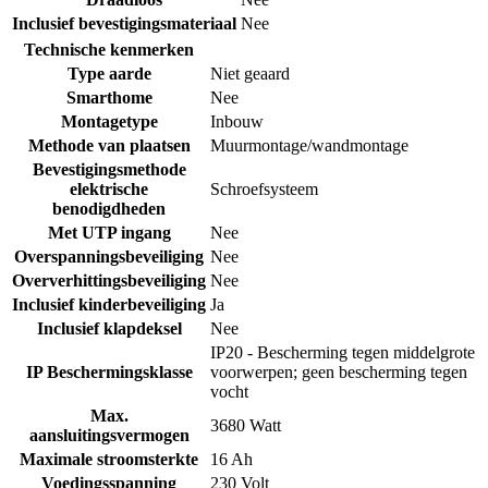
Inclusief bevestigingsmateriaal
Nee
Technische kenmerken
Type aarde
Niet geaard
Smarthome
Nee
Montagetype
Inbouw
Methode van plaatsen
Muurmontage/wandmontage
Bevestigingsmethode
elektrische
Schroefsysteem
benodigdheden
Met UTP ingang
Nee
Overspanningsbeveiliging
Nee
Oververhittingsbeveiliging
Nee
Inclusief kinderbeveiliging
Ja
Inclusief klapdeksel
Nee
IP20 - Bescherming tegen middelgrote
IP Beschermingsklasse
voorwerpen; geen bescherming tegen
vocht
Max.
3680 Watt
aansluitingsvermogen
Maximale stroomsterkte
16 Ah
Voedingsspanning
230 Volt