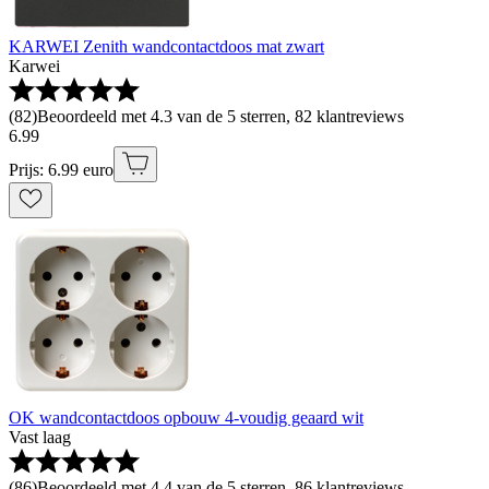
KARWEI Zenith wandcontactdoos mat zwart
Karwei
(
82
)
Beoordeeld met 4.3 van de 5 sterren, 82 klantreviews
6
.
99
Prijs: 6.99 euro
OK wandcontactdoos opbouw 4-voudig geaard wit
Vast laag
(
86
)
Beoordeeld met 4.4 van de 5 sterren, 86 klantreviews