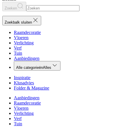
Zoeken
Zoekbalk sluiten
Raamdecoratie
Vloeren
Verlichting
Verf
Tuin
Aanbiedingen
Alle categorieën
Alles
Inspiratie
Klusadvies
Folder & Magazine
Aanbiedingen
Raamdecoratie
Vloeren
Verlichting
Verf
Tuin