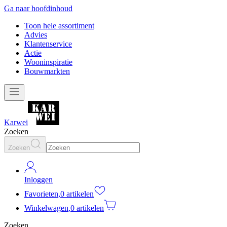
Ga naar hoofdinhoud
Toon hele assortiment
Advies
Klantenservice
Actie
Wooninspiratie
Bouwmarkten
Karwei
Zoeken
Zoeken
Inloggen
Favorieten
,
0 artikelen
Winkelwagen
,
0 artikelen
Zoeken