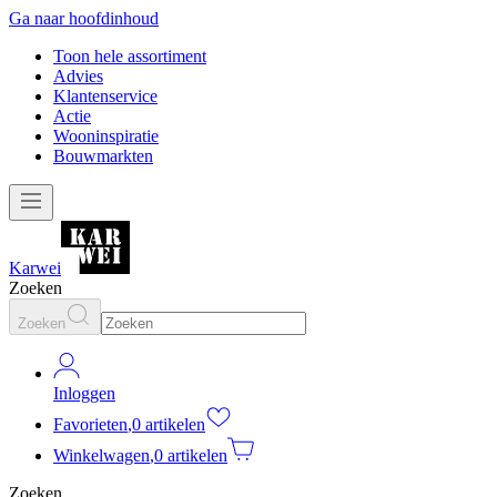
Ga naar hoofdinhoud
Toon hele assortiment
Advies
Klantenservice
Actie
Wooninspiratie
Bouwmarkten
Karwei
Zoeken
Zoeken
Inloggen
Favorieten
,
0 artikelen
Winkelwagen
,
0 artikelen
Zoeken