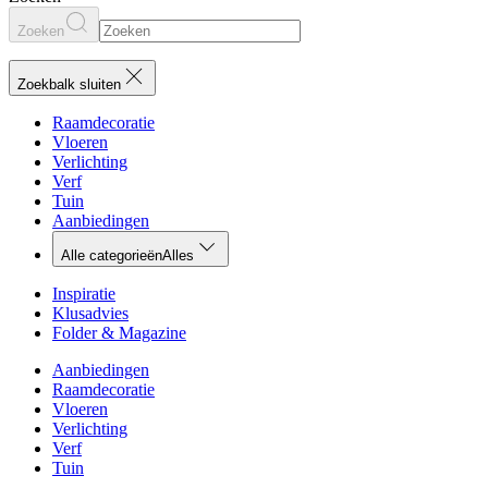
Zoeken
Zoekbalk sluiten
Raamdecoratie
Vloeren
Verlichting
Verf
Tuin
Aanbiedingen
Alle categorieën
Alles
Inspiratie
Klusadvies
Folder & Magazine
Aanbiedingen
Raamdecoratie
Vloeren
Verlichting
Verf
Tuin