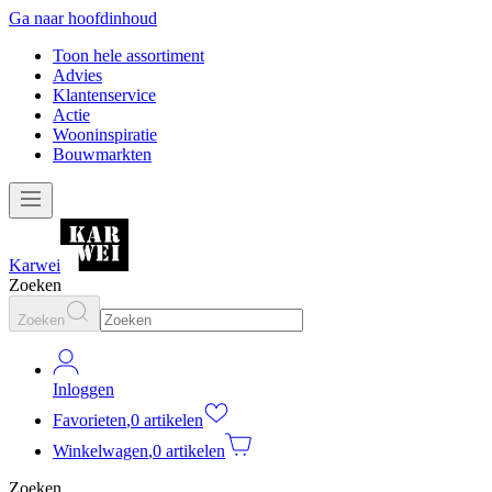
Ga naar hoofdinhoud
Toon hele assortiment
Advies
Klantenservice
Actie
Wooninspiratie
Bouwmarkten
Karwei
Zoeken
Zoeken
Inloggen
Favorieten
,
0 artikelen
Winkelwagen
,
0 artikelen
Zoeken