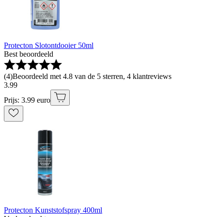
Protecton Slotontdooier 50ml
Best beoordeeld
(
4
)
Beoordeeld met 4.8 van de 5 sterren, 4 klantreviews
3
.
99
Prijs: 3.99 euro
Protecton Kunststofspray 400ml