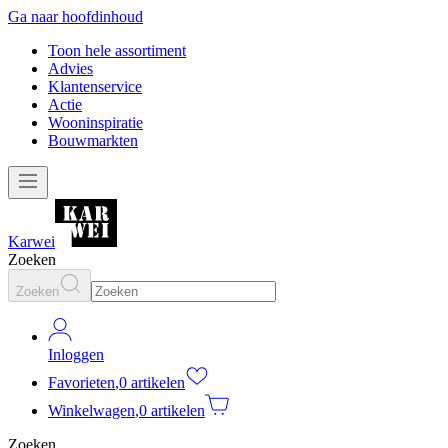
Ga naar hoofdinhoud
Toon hele assortiment
Advies
Klantenservice
Actie
Wooninspiratie
Bouwmarkten
Karwei
Zoeken
Zoeken
Inloggen
Favorieten
,
0 artikelen
Winkelwagen
,
0 artikelen
Zoeken