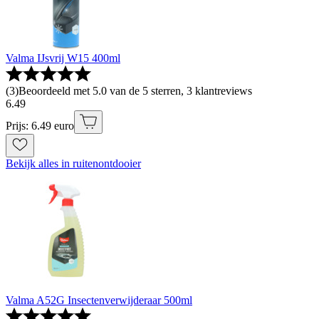
Valma IJsvrij W15 400ml
(
3
)
Beoordeeld met 5.0 van de 5 sterren, 3 klantreviews
6
.
49
Prijs: 6.49 euro
Bekijk alles in ruitenontdooier
Valma A52G Insectenverwijderaar 500ml