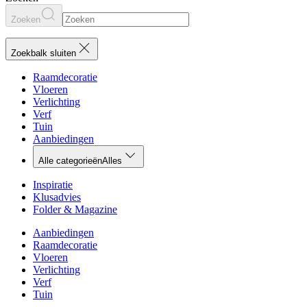
Zoeken
Zoekbalk sluiten
Raamdecoratie
Vloeren
Verlichting
Verf
Tuin
Aanbiedingen
Alle categorieën
Alles
Inspiratie
Klusadvies
Folder & Magazine
Aanbiedingen
Raamdecoratie
Vloeren
Verlichting
Verf
Tuin