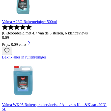
Valma A28G Ruitenreiniger 500ml
(
6
)
Beoordeeld met 4.7 van de 5 sterren, 6 klantreviews
8
.
09
Prijs: 8.09 euro
Bekijk alles in ruitenreiniger
Valma WK05 Ruitensproeiervloeistof Antivries Kant&Klaar -20°C
5L