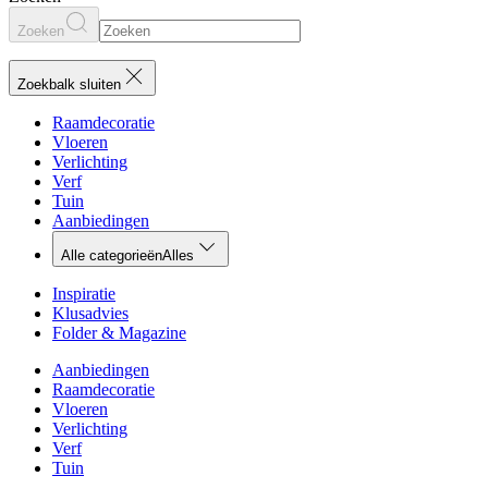
Zoeken
Zoekbalk sluiten
Raamdecoratie
Vloeren
Verlichting
Verf
Tuin
Aanbiedingen
Alle categorieën
Alles
Inspiratie
Klusadvies
Folder & Magazine
Aanbiedingen
Raamdecoratie
Vloeren
Verlichting
Verf
Tuin