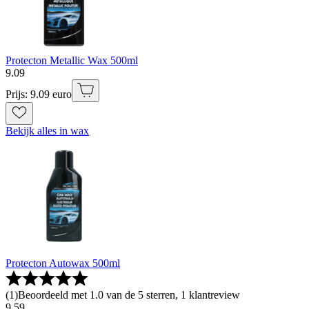
Protecton Metallic Wax 500ml
9
.
09
Prijs: 9.09 euro
Bekijk alles in wax
Protecton Autowax 500ml
(
1
)
Beoordeeld met 1.0 van de 5 sterren, 1 klantreview
9
.
59