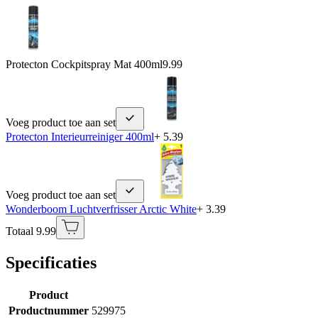
Protecton Cockpitspray Mat 400ml
9.99
Voeg product toe aan set
Protecton Interieurreiniger 400ml
+ 5.39
Voeg product toe aan set
Wonderboom Luchtverfrisser Arctic White
+ 3.39
Totaal 9.99
Specificaties
Product
Productnummer
529975