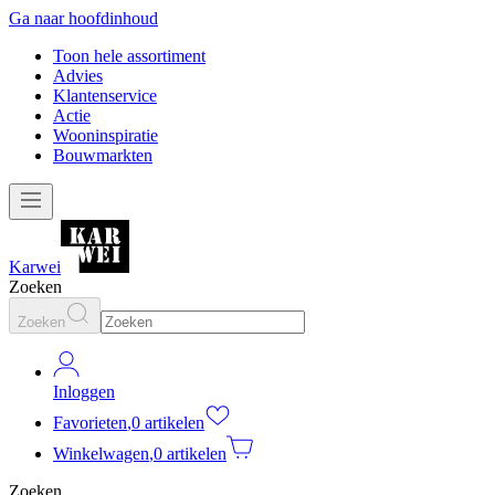
Ga naar hoofdinhoud
Toon hele assortiment
Advies
Klantenservice
Actie
Wooninspiratie
Bouwmarkten
Karwei
Zoeken
Zoeken
Inloggen
Favorieten
,
0 artikelen
Winkelwagen
,
0 artikelen
Zoeken