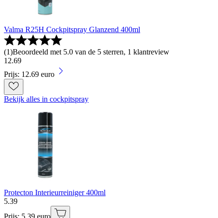
Valma R25H Cockpitspray Glanzend 400ml
(
1
)
Beoordeeld met 5.0 van de 5 sterren, 1 klantreview
12
.
69
Prijs: 12.69 euro
Bekijk alles in cockpitspray
Protecton Interieurreiniger 400ml
5
.
39
Prijs: 5.39 euro