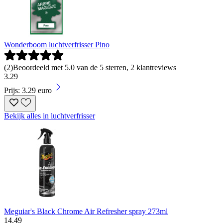
Wonderboom luchtverfrisser Pino
(
2
)
Beoordeeld met 5.0 van de 5 sterren, 2 klantreviews
3
.
29
Prijs: 3.29 euro
Bekijk alles in luchtverfrisser
Meguiar's Black Chrome Air Refresher spray 273ml
14
.
49