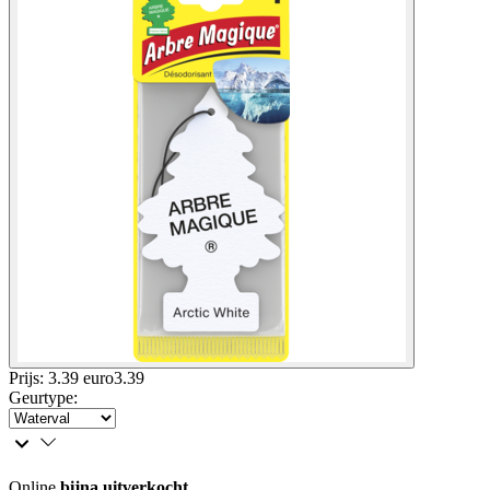
Prijs: 3.39 euro
3
.
39
Geurtype
:
Online
bijna uitverkocht