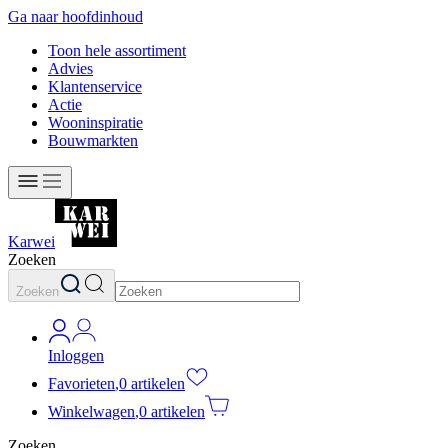
Ga naar hoofdinhoud
Toon hele assortiment
Advies
Klantenservice
Actie
Wooninspiratie
Bouwmarkten
Karwei
Zoeken
Zoeken
Inloggen
Favorieten
,
0 artikelen
Winkelwagen
,
0 artikelen
Zoeken