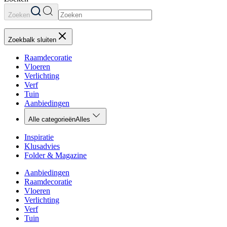
Zoeken
Zoekbalk sluiten
Raamdecoratie
Vloeren
Verlichting
Verf
Tuin
Aanbiedingen
Alle categorieën
Alles
Inspiratie
Klusadvies
Folder & Magazine
Aanbiedingen
Raamdecoratie
Vloeren
Verlichting
Verf
Tuin