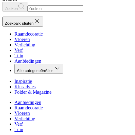
Zoeken
Zoekbalk sluiten
Raamdecoratie
Vloeren
Verlichting
Verf
Tuin
Aanbiedingen
Alle categorieën
Alles
Inspiratie
Klusadvies
Folder & Magazine
Aanbiedingen
Raamdecoratie
Vloeren
Verlichting
Verf
Tuin