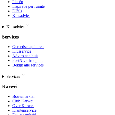
Ideeën
Inspiratie per ruimte
DIY's
Klusadvies
Klusadvies
Services
Gereedschap huren
Klusservice
Advies aan huis
PostNL afhaalpunt
Bekijk alle services
Services
Karwei
Bouwmarkten
Club Karwei
Over Karwei
Klantenservice
Duurzaamheid