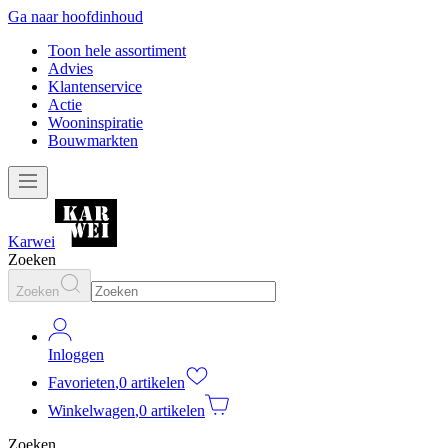
Ga naar hoofdinhoud
Toon hele assortiment
Advies
Klantenservice
Actie
Wooninspiratie
Bouwmarkten
Karwei
Zoeken
Zoeken
Inloggen
Favorieten
,
0 artikelen
Winkelwagen
,
0 artikelen
Zoeken