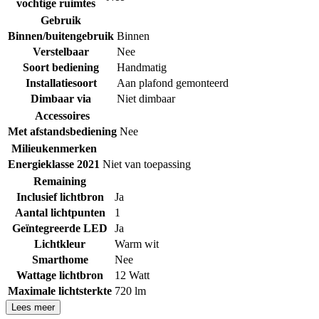
vochtige ruimtes
Gebruik
Binnen/buitengebruik
Binnen
Verstelbaar
Nee
Soort bediening
Handmatig
Installatiesoort
Aan plafond gemonteerd
Dimbaar via
Niet dimbaar
Accessoires
Met afstandsbediening
Nee
Milieukenmerken
Energieklasse 2021
Niet van toepassing
Remaining
Inclusief lichtbron
Ja
Aantal lichtpunten
1
Geïntegreerde LED
Ja
Lichtkleur
Warm wit
Smarthome
Nee
Wattage lichtbron
12 Watt
Maximale lichtsterkte
720 lm
Lees meer