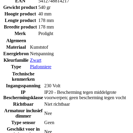
EAN
5412748814217
Gewicht product
540 gr
Hoogte product
40 mm
Lengte product
178 mm
Breedte product
178 mm
Merk
Prolight
Algemeen
Materiaal
Kunststof
Energiebron
Netspanning
Kleurfamilie
Zwart
Type
Plafonniere
Technische
kenmerken
Ingangsspanning
230 Volt
IP
IP20 - Bescherming tegen middelgrote
Beschermingsklasse
voorwerpen; geen bescherming tegen vocht
Richtbaar
Niet richtbaar
Armatuur inclusief
Nee
dimmer
Type sensor
Geen
Geschikt voor in
Nee