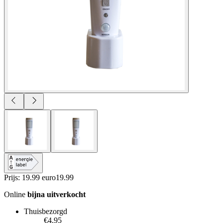
Prijs: 19.99 euro
19
.
99
Online
bijna uitverkocht
Thuisbezorgd
€4.95