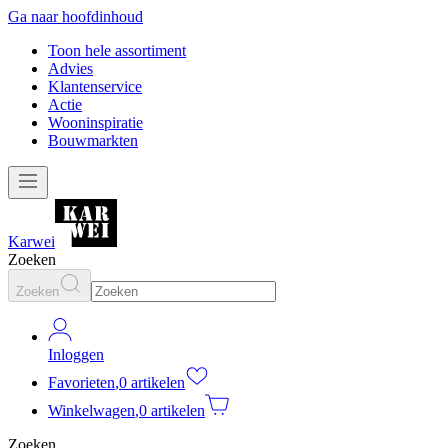
Ga naar hoofdinhoud
Toon hele assortiment
Advies
Klantenservice
Actie
Wooninspiratie
Bouwmarkten
Karwei
Zoeken
Zoeken
Inloggen
Favorieten
,
0 artikelen
Winkelwagen
,
0 artikelen
Zoeken