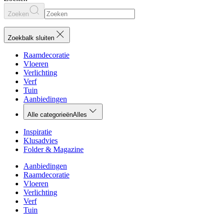
Zoeken
Zoekbalk sluiten
Raamdecoratie
Vloeren
Verlichting
Verf
Tuin
Aanbiedingen
Alle categorieën
Alles
Inspiratie
Klusadvies
Folder & Magazine
Aanbiedingen
Raamdecoratie
Vloeren
Verlichting
Verf
Tuin