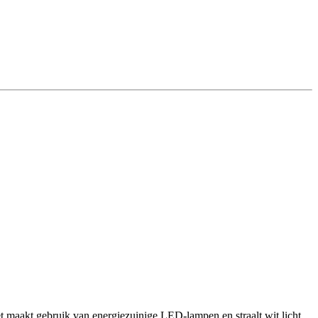
t maakt gebruik van energiezuinige LED-lampen en straalt wit licht