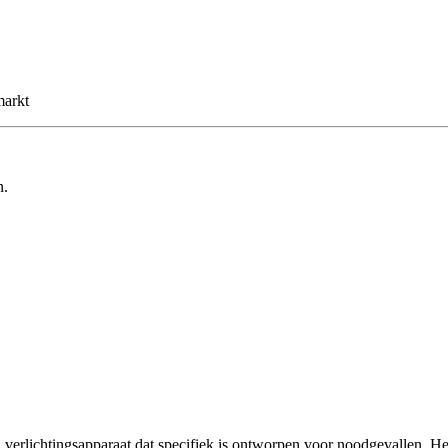
markt
n.
verlichtingsapparaat dat specifiek is ontworpen voor noodgevallen. He