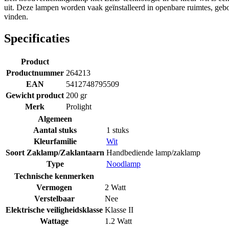
uit. Deze lampen worden vaak geïnstalleerd in openbare ruimtes, geb
vinden.
Specificaties
Product
Productnummer
264213
EAN
5412748795509
Gewicht product
200 gr
Merk
Prolight
Algemeen
Aantal stuks
1 stuks
Kleurfamilie
Wit
Soort Zaklamp/Zaklantaarn
Handbediende lamp/zaklamp
Type
Noodlamp
Technische kenmerken
Vermogen
2 Watt
Verstelbaar
Nee
Elektrische veiligheidsklasse
Klasse II
Wattage
1.2 Watt